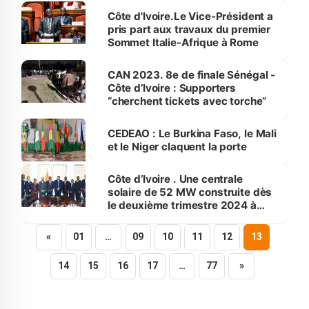
de la vérité
Côte d'Ivoire.Le Vice-Président a
pris part aux travaux du premier
Sommet Italie-Afrique à Rome
CAN 2023. 8e de finale Sénégal -
Côte d’Ivoire : Supporters
“cherchent tickets avec torche”
CEDEAO : Le Burkina Faso, le Mali
et le Niger claquent la porte
Côte d’Ivoire . Une centrale
solaire de 52 MW construite dès
le deuxième trimestre 2024 à
Sokhoro (Ferkessédougou) pour
un coût de 39,5 milliards FCFA
«
01
…
09
10
11
12
13
14
15
16
17
…
77
»