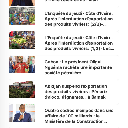
L’Enquête du jeudi- Côte d’Ivoire.
Après l'interdiction d’exportation
des produits vivriers: (2/2)-
Timides baisses de prix au
Marché vivrier d'Adjamé
L’Enquête du jeudi- Côte d’Ivoire.
Après l'interdiction d’exportation
des produits vivriers: (1/2)- Les
transporteurs refusent les colis
d'attieké et de légumes pour les
Gabon : Le président Oligui
pays voisins
Nguéma rachète une importante
société pétrolière
Abidjan suspend l’exportation
des produits vivriers : Pénurie
d’aloco, d’ignames… à Bamak
Quatre cadres inculpés dans une
affaire de 100 milliards : le
Ministère de la Construction
s'engage pour la manifestation