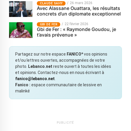
26 mars 2026
CLAUDE SAHY
Avec Alassane Ouattara, les résultats
concrets d’un diplomate exceptionnel
22 février 2026
GBI DE FER
Gbi de Fer : « Raymonde Goudou, je
t’avais prévenue »
Partagez sur notre espace
FANICO*
vos opinions
et/ou lettres ouvertes, accompagnées de votre
photo.
Lebanco.net
reste ouvert à toutes les idées
et opinions. Contactez-nous en nous écrivant à
fanico@lebanco.net
.
Fanico :
espace communautaire de lessive en
malinké
PUBLICITÉ