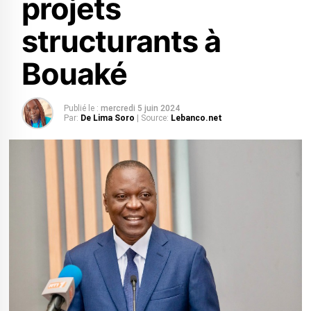
projets
structurants à
Bouaké
Publié le :
mercredi 5 juin 2024
Par:
De Lima Soro
| Source:
Lebanco.net