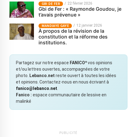
22 février 2026
GBI DE FER
Gbi de Fer : « Raymonde Goudou, je
t’avais prévenue »
12 janvier 2026
MANDIAYE GAYE
À propos de la révision de la
constitution et la réforme des
institutions.
Partagez sur notre espace
FANICO*
vos opinions
et/ou lettres ouvertes, accompagnées de votre
photo.
Lebanco.net
reste ouvert à toutes les idées
et opinions. Contactez-nous en nous écrivant à
fanico@lebanco.net
.
Fanico :
espace communautaire de lessive en
malinké
PUBLICITÉ