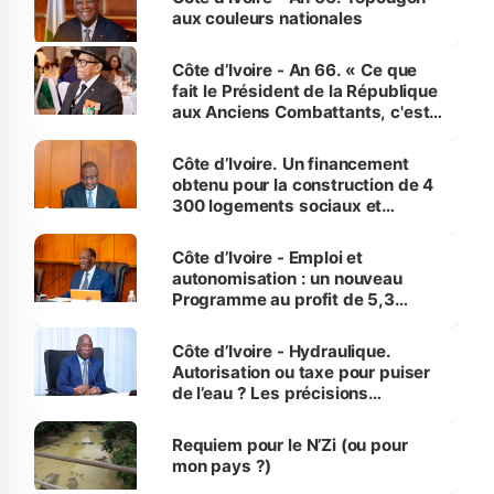
vies humaines »
aux couleurs nationales
Côte d’Ivoire - An 66. « Ce que
fait le Président de la République
aux Anciens Combattants, c'est
inédit » (Cne Yassoungo Koné ®)
Côte d’Ivoire. Un financement
obtenu pour la construction de 4
300 logements sociaux et
économiques à Abidjan, Bouaké
et Yamoussoukro
Côte d’Ivoire - Emploi et
autonomisation : un nouveau
Programme au profit de 5,3
millions de jeunes
Côte d’Ivoire - Hydraulique.
Autorisation ou taxe pour puiser
de l’eau ? Les précisions
d’Assahoré
Requiem pour le N’Zi (ou pour
mon pays ?)