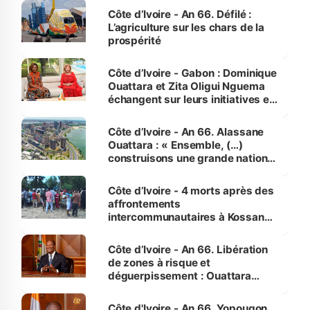
Côte d’Ivoire - An 66. Défilé :
L’agriculture sur les chars de la
prospérité
Côte d’Ivoire - Gabon : Dominique
Ouattara et Zita Oligui Nguema
échangent sur leurs initiatives en
faveur des femmes et des
enfants
Côte d’Ivoire - An 66. Alassane
Ouattara : « Ensemble, (…)
construisons une grande nation
pour nous-mêmes et pour les
générations futures »
Côte d’Ivoire - 4 morts après des
affrontements
intercommunautaires à Kossandji
(Alepé) - Notre correspondant au
milieu des sinistrés
Côte d’Ivoire - An 66. Libération
de zones à risque et
déguerpissement : Ouattara
assure du « strict respect de
l'Etat de droit pour préserver les
Côte d'Ivoire - An 66. Yopougon