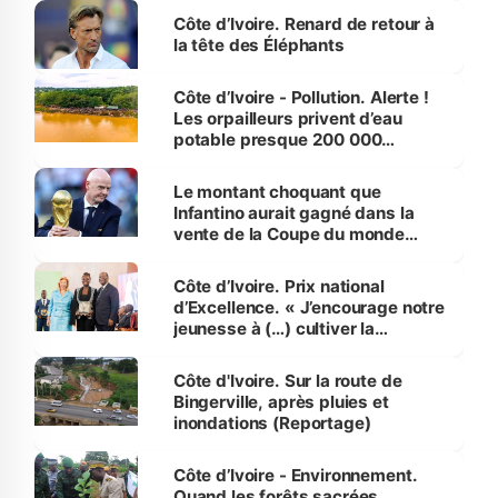
Côte d’Ivoire. Renard de retour à
la tête des Éléphants
Côte d’Ivoire - Pollution. Alerte !
Les orpailleurs privent d’eau
potable presque 200 000
habitants autour d’Agboville
Le montant choquant que
Infantino aurait gagné dans la
vente de la Coupe du monde
révélé
Côte d’Ivoire. Prix national
d’Excellence. « J’encourage notre
jeunesse à (…) cultiver la
compétence et l’intégrité »
(Alassane Ouattara
Côte d'Ivoire. Sur la route de
Bingerville, après pluies et
inondations (Reportage)
Côte d’Ivoire - Environnement.
Quand les forêts sacrées