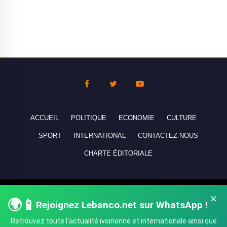
ACCUEIL
POLITIQUE
ECONOMIE
CULTURE
SPORT
INTERNATIONAL
CONTACTEZ-NOUS
CHARTE ÉDITORIALE
Copyright © 2010-2026 lebanco.net - Tous droits de reproduction
×
🌍📱
réservés - All rights reserved.
Rejoignez Lebanco.net sur WhatsApp !
Retrouvez toute l'actualité ivoirienne et internationale ainsi que