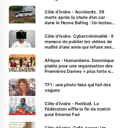
Côte d’Ivoire - Accidents. 39
morts après la chute d’un car
dans le fleuve Bafing : Un lecteur
dénonce la légèreté du ministère
des Transports
Côte d'Ivoire. Cybercriminalité : Il
menace de publier les vidéos de
nudité d’une amie qui refuse ses
avances
Afrique - Humanitaire. Dominique
plaide pour une organisation des
Premières Dames « plus forte et
influente, dont l'impact s'affirme
sur la scène internationale »
TF1 : une photo fake qui fait des
vagues
Côte d’Ivoire - Football. La
Fédération siffle la fin de match
pour Emerse Faé
Côte d’Ivoire. Café-cacao: Un