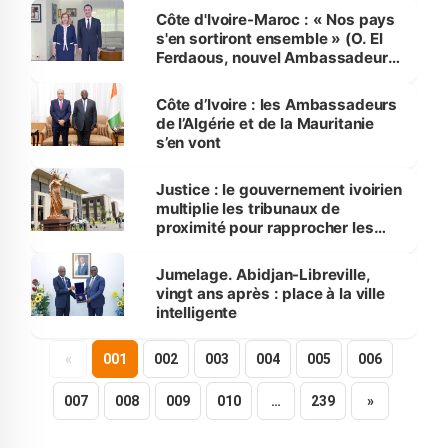
Côte d'Ivoire-Maroc : « Nos pays
s'en sortiront ensemble » (O. El
Ferdaous, nouvel Ambassadeur
du Maroc)
Côte d’Ivoire : les Ambassadeurs
de l’Algérie et de la Mauritanie
s’en vont
Justice : le gouvernement ivoirien
multiplie les tribunaux de
proximité pour rapprocher les
services des populations
Jumelage. Abidjan-Libreville,
vingt ans après : place à la ville
intelligente
«
001
002
003
004
005
006
007
008
009
010
…
239
»