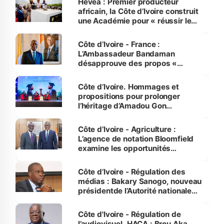
Hévéa : Premier producteur
africain, la Côte d’Ivoire construit
une Académie pour « réussir le
défi de l'industrialisation » (Bruno
Koné)
Côte d’Ivoire - France :
L’Ambassadeur Bandaman
désapprouve des propos «
discourtois et condescendants »
de Mélenchon
Côte d’Ivoire. Hommages et
propositions pour prolonger
l’héritage d’Amadou Gon
Coulibaly
Côte d’Ivoire - Agriculture :
L’agence de notation Bloomfield
examine les opportunités
d’investissement
Côte d’Ivoire - Régulation des
médias : Bakary Sanogo, nouveau
présidentde l’Autorité nationale
de la Presse
Côte d'Ivoire - Régulation de
l’audiovisuel. HACA : Brou Aka