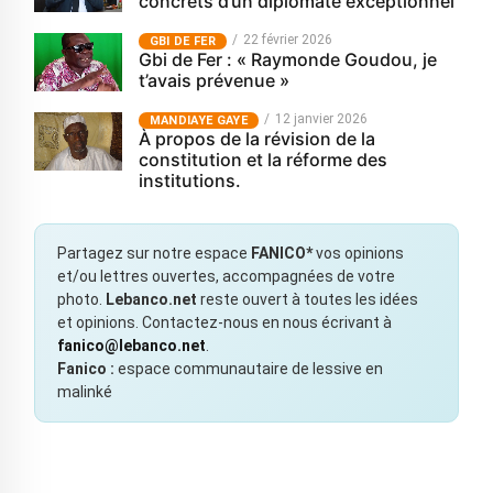
concrets d’un diplomate exceptionnel
22 février 2026
GBI DE FER
Gbi de Fer : « Raymonde Goudou, je
t’avais prévenue »
12 janvier 2026
MANDIAYE GAYE
À propos de la révision de la
constitution et la réforme des
institutions.
Partagez sur notre espace
FANICO*
vos opinions
et/ou lettres ouvertes, accompagnées de votre
photo.
Lebanco.net
reste ouvert à toutes les idées
et opinions. Contactez-nous en nous écrivant à
fanico@lebanco.net
.
Fanico :
espace communautaire de lessive en
malinké