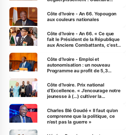
assure du « strict respect de
l'Etat de droit pour préserver les
Côte d'Ivoire - An 66. Yopougon
vies humaines »
aux couleurs nationales
Côte d’Ivoire - An 66. « Ce que
fait le Président de la République
aux Anciens Combattants, c'est
inédit » (Cne Yassoungo Koné ®)
Côte d’Ivoire - Emploi et
autonomisation : un nouveau
Programme au profit de 5,3
millions de jeunes
Côte d’Ivoire. Prix national
d’Excellence. « J’encourage notre
jeunesse à (…) cultiver la
compétence et l’intégrité »
(Alassane Ouattara
Charles Blé Goudé « Il faut qu’on
comprenne que la politique, ce
n’est pas la guerre »