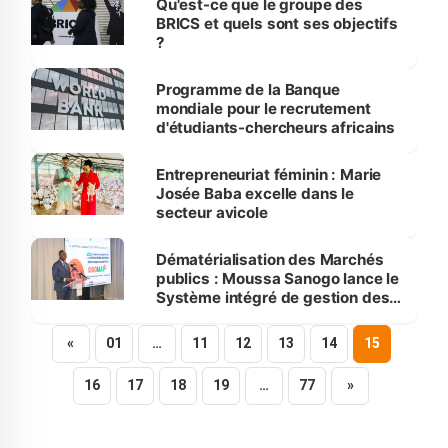
Qu'est-ce que le groupe des
BRICS et quels sont ses objectifs
?
Programme de la Banque
mondiale pour le recrutement
d'étudiants-chercheurs africains
Entrepreneuriat féminin : Marie
Josée Baba excelle dans le
secteur avicole
Dématérialisation des Marchés
publics : Moussa Sanogo lance le
Système intégré de gestion des
marchés publics
«
01
…
11
12
13
14
15
16
17
18
19
…
77
»