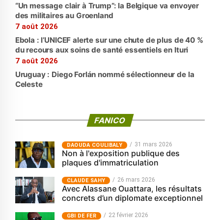
“Un message clair à Trump”: la Belgique va envoyer
des militaires au Groenland
7 août 2026
Ebola : l’UNICEF alerte sur une chute de plus de 40 %
du recours aux soins de santé essentiels en Ituri
7 août 2026
Uruguay : Diego Forlán nommé sélectionneur de la
Celeste
FANICO
31 mars 2026
‎DAOUDA COULIBALY
Non à l'exposition publique des
plaques d'immatriculation
26 mars 2026
CLAUDE SAHY
Avec Alassane Ouattara, les résultats
concrets d’un diplomate exceptionnel
22 février 2026
GBI DE FER