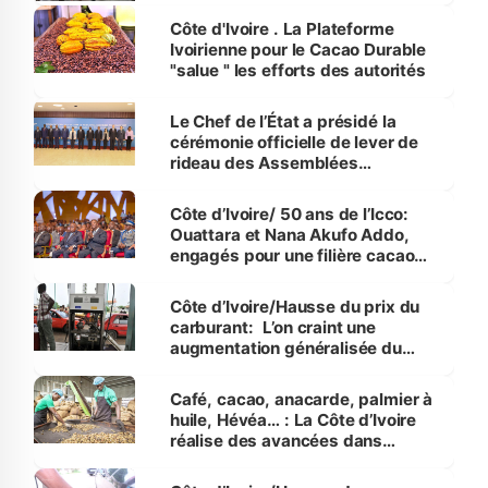
Côte d'Ivoire . La Plateforme
Ivoirienne pour le Cacao Durable
"salue " les efforts des autorités
Le Chef de l’État a présidé la
cérémonie officielle de lever de
rideau des Assemblées
Annuelles 2023 du FMI et de la
Banque Mondiale
Côte d’Ivoire/ 50 ans de l’Icco:
Ouattara et Nana Akufo Addo,
engagés pour une filière cacao
plus rentable aux producteurs.
Côte d’Ivoire/Hausse du prix du
carburant: L’on craint une
augmentation généralisée du
coût des produits
Café, cacao, anacarde, palmier à
huile, Hévéa… : La Côte d’Ivoire
réalise des avancées dans
plusieurs filières agricoles