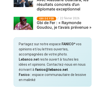
résultats concrets d’un
diplomate exceptionnel
22 février 2026
GBI DE FER
Gbi de Fer : « Raymonde
Goudou, je t’avais prévenue »
Partagez sur notre espace
FANICO*
vos
opinions et/ou lettres ouvertes,
accompagnées de votre photo.
Lebanco.net
reste ouvert à toutes les
idées et opinions. Contactez-nous en nous
écrivant à
fanico@lebanco.net
.
Fanico :
espace communautaire de lessive
en malinké