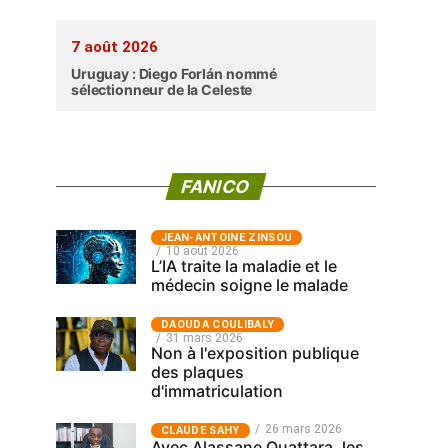
7 août 2026
Uruguay : Diego Forlán nommé
sélectionneur de la Celeste
FANICO
JEAN-ANTOINE ZINSOU
10 août 2026
L’IA traite la maladie et le
médecin soigne le malade
‎DAOUDA COULIBALY
31 mars 2026
Non à l'exposition publique
des plaques
d'immatriculation
26 mars 2026
CLAUDE SAHY
Avec Alassane Ouattara, les