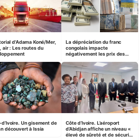
itorial d'Adama Koné/Mer,
La dépréciation du franc
, air : Les routes du
congolais impacte
loppement
négativement les prix des
produits de première
nécessité à Kinshasa
ire. Un gisement de
Côte d’Ivoire. L’aéroport
an découvert à Issia
d’Abidjan affiche un niveau «
élevé de sûreté et de sécurité