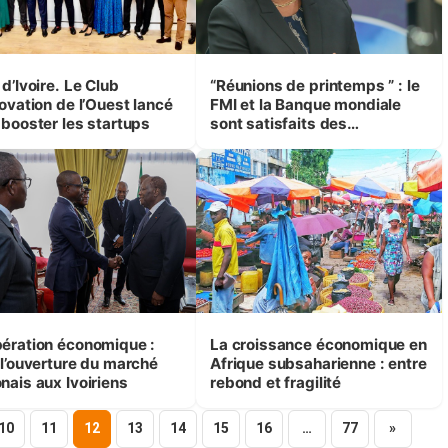
d’Ivoire. Le Club
“Réunions de printemps ” : le
ovation de l’Ouest lancé
FMI et la Banque mondiale
 booster les startups
sont satisfaits des
performances de la Côte
d’Ivoire (Nialé Kaba)
ération économique :
La croissance économique en
 l’ouverture du marché
Afrique subsaharienne : entre
nais aux Ivoiriens
rebond et fragilité
10
11
12
13
14
15
16
…
77
»