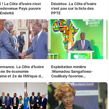
! La Côte d’Ivoire n’est
Désintox .La Côte d’Ivoire
redevenue Pays pauvre
n’est pas sur la liste des
 Endetté
PPTE
e. La Côte d’Ivoire
Exploitation minière
sée 9e économie
:Mamadou Sangafowa-
aine et 2e de l’Afrique de
Coulibaly favorise
est
l’implémentation d’un projet
aurifèrei dans le district du
Woroba