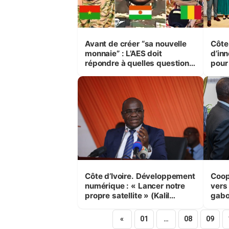
Avant de créer “sa nouvelle
Côte 
monnaie” : L’AES doit
d’inn
répondre à quelles questions
pour
?
Côte d’Ivoire. Développement
Coop
numérique : « Lancer notre
vers
propre satellite » (Kalil
gabo
Konaté)
«
01
…
08
09