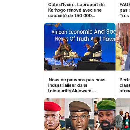
Côte d’Ivoire. L’aéroport de
FAUX 
Korhogo rénové avec une
pas 
capacité de 150 000
Très
passagers par an
Nous ne pouvons pas nous
Performanc
industrialiser dans
clas
l’obscurité(Akinwumi
afric
Adesina)
l’Ou