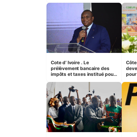
2024
Cote d’ Ivoire . Le
Côte d’Iv
prélèvement bancaire des
deven
impôts et taxes institué pour
pour 
certaines entreprises.
d’in