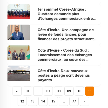
aux hommes d’affaires coréens
1er sommet Corée-Afrique :
Ouattara demande plus
d’échanges commerciaux entre
l’Afrique et la Corée du sud
Côte d’Ivoire. Une campagne de
levée de fonds lancée, pour
financer des projets structurants
à Bouaké
Côte d’Ivoire - Corée du Sud :
L’accroissement des échanges
commerciaux, au cœur des
échanges entre Alassane
Ouattara et Yoon Suk-Yeol
Côte d’Ivoire.Deux nouveaux
postes à péage sont devenus
payants
«
01
…
07
08
09
10
11
12
13
14
15
…
77
»