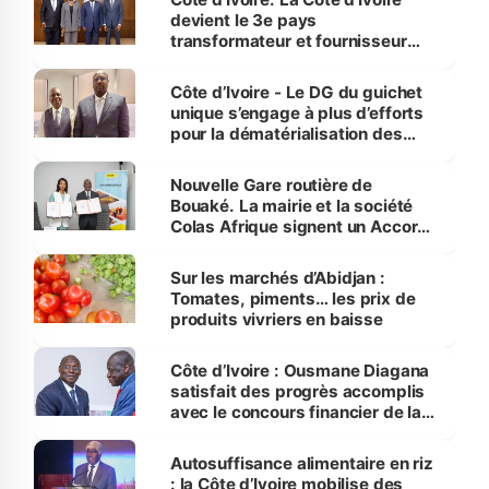
devient le 3e pays
transformateur et fournisseur
mondial d’amandes de cajou
Côte d’Ivoire - Le DG du guichet
unique s’engage à plus d’efforts
pour la dématérialisation des
procédures portuaires
Nouvelle Gare routière de
Bouaké. La mairie et la société
Colas Afrique signent un Accord
de construction et d'exploitation
Sur les marchés d’Abidjan :
Tomates, piments… les prix de
produits vivriers en baisse
Côte d’Ivoire : Ousmane Diagana
satisfait des progrès accomplis
avec le concours financier de la
Banque mondiale
Autosuffisance alimentaire en riz
: la Côte d’Ivoire mobilise des