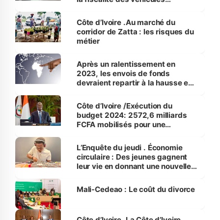
électriques
Côte d’Ivoire .Au marché du
corridor de Zatta : les risques du
métier
Après un ralentissement en
2023, les envois de fonds
devraient repartir à la hausse en
2024
Côte d’Ivoire /Exécution du
budget 2024: 2572,6 milliards
FCFA mobilisés pour une
prévision de 2701 milliards FCFA
L’Enquête du jeudi . Économie
circulaire : Des jeunes gagnent
leur vie en donnant une nouvelle
vie aux objets usagés
Mali-Cedeao : Le coût du divorce
Côte d’Ivoire. La Côte d’Ivoire