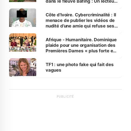
dans le fleuve Bafing : Un lecteur
dénonce la légèreté du ministère
des Transports
Côte d'Ivoire. Cybercriminalité : Il
menace de publier les vidéos de
nudité d’une amie qui refuse ses
avances
Afrique - Humanitaire. Dominique
plaide pour une organisation des
Premières Dames « plus forte et
influente, dont l'impact s'affirme
sur la scène internationale »
TF1 : une photo fake qui fait des
vagues
PUBLICITÉ