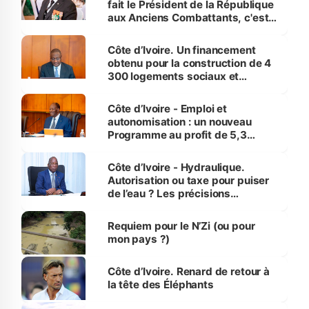
fait le Président de la République
aux Anciens Combattants, c'est
inédit » (Cne Yassoungo Koné ®)
Côte d’Ivoire. Un financement
obtenu pour la construction de 4
300 logements sociaux et
économiques à Abidjan, Bouaké
et Yamoussoukro
Côte d’Ivoire - Emploi et
autonomisation : un nouveau
Programme au profit de 5,3
millions de jeunes
Côte d’Ivoire - Hydraulique.
Autorisation ou taxe pour puiser
de l’eau ? Les précisions
d’Assahoré
Requiem pour le N’Zi (ou pour
mon pays ?)
Côte d’Ivoire. Renard de retour à
la tête des Éléphants