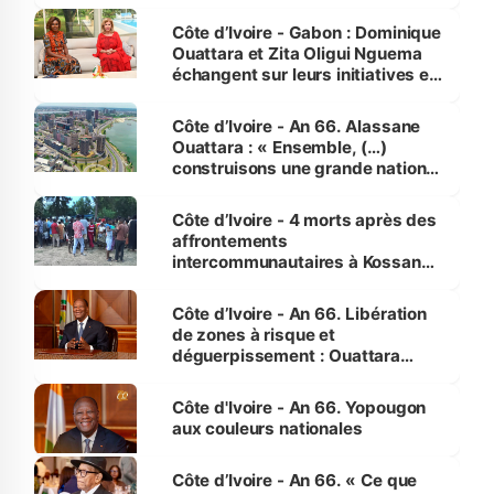
Côte d’Ivoire - Gabon : Dominique
Ouattara et Zita Oligui Nguema
échangent sur leurs initiatives en
faveur des femmes et des
enfants
Côte d’Ivoire - An 66. Alassane
Ouattara : « Ensemble, (…)
construisons une grande nation
pour nous-mêmes et pour les
générations futures »
Côte d’Ivoire - 4 morts après des
affrontements
intercommunautaires à Kossandji
(Alepé) - Notre correspondant au
milieu des sinistrés
Côte d’Ivoire - An 66. Libération
de zones à risque et
déguerpissement : Ouattara
assure du « strict respect de
l'Etat de droit pour préserver les
Côte d'Ivoire - An 66. Yopougon
vies humaines »
aux couleurs nationales
Côte d’Ivoire - An 66. « Ce que