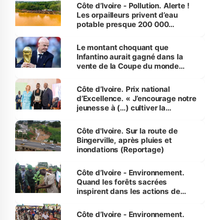
Côte d’Ivoire - Pollution. Alerte !
Les orpailleurs privent d’eau
potable presque 200 000
habitants autour d’Agboville
Le montant choquant que
Infantino aurait gagné dans la
vente de la Coupe du monde
révélé
Côte d’Ivoire. Prix national
d’Excellence. « J’encourage notre
jeunesse à (…) cultiver la
compétence et l’intégrité »
(Alassane Ouattara
Côte d'Ivoire. Sur la route de
Bingerville, après pluies et
inondations (Reportage)
Côte d’Ivoire - Environnement.
Quand les forêts sacrées
inspirent dans les actions de
reboisement
Côte d’Ivoire - Environnement.