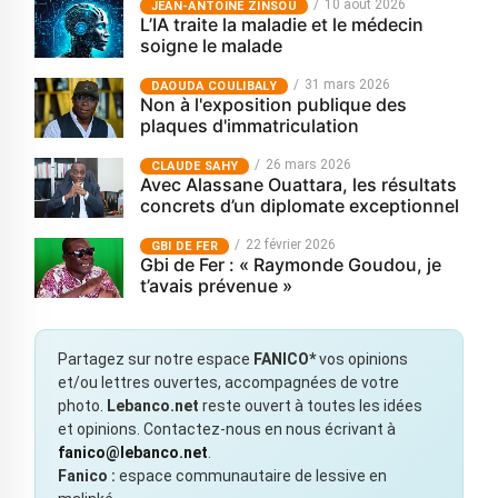
10 août 2026
JEAN-ANTOINE ZINSOU
L’IA traite la maladie et le médecin
soigne le malade
31 mars 2026
‎DAOUDA COULIBALY
Non à l'exposition publique des
plaques d'immatriculation
26 mars 2026
CLAUDE SAHY
Avec Alassane Ouattara, les résultats
concrets d’un diplomate exceptionnel
22 février 2026
GBI DE FER
Gbi de Fer : « Raymonde Goudou, je
t’avais prévenue »
Partagez sur notre espace
FANICO*
vos opinions
et/ou lettres ouvertes, accompagnées de votre
photo.
Lebanco.net
reste ouvert à toutes les idées
et opinions. Contactez-nous en nous écrivant à
fanico@lebanco.net
.
Fanico :
espace communautaire de lessive en