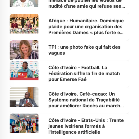
menace de publier les vidéos de
nudité d’une amie qui refuse ses
avances
Afrique - Humanitaire. Dominique
plaide pour une organisation des
Premières Dames « plus forte et
influente, dont l'impact s'affirme
sur la scène internationale »
TF1 : une photo fake qui fait des
vagues
Côte d’Ivoire - Football. La
Fédération siffle la fin de match
pour Emerse Faé
Côte d’Ivoire. Café-cacao: Un
Système national de Traçabilité
pour améliorer l’accès au marché
international
Côte d'Ivoire - Etats-Unis : Trente
jeunes Ivoiriens formés à
l'intelligence artificielle