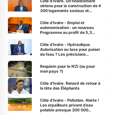
Côte d’Ivoire. Un financement
obtenu pour la construction de 4
300 logements sociaux et
économiques à Abidjan, Bouaké
et Yamoussoukro
Côte d’Ivoire - Emploi et
autonomisation : un nouveau
Programme au profit de 5,3
millions de jeunes
Côte d’Ivoire - Hydraulique.
Autorisation ou taxe pour puiser
de l’eau ? Les précisions
d’Assahoré
Requiem pour le N’Zi (ou pour
mon pays ?)
Côte d’Ivoire. Renard de retour à
la tête des Éléphants
Côte d’Ivoire - Pollution. Alerte !
Les orpailleurs privent d’eau
potable presque 200 000
habitants autour d’Agboville