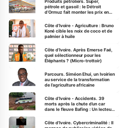
Produits pétroliers. Super,
pétrole et gasoil : le Détroit
d’Ormuz fait monter les prix en
Côte d’Ivoire
Côte d’Ivoire - Agriculture : Bruno
Koné cible les noix de coco et de
palmier à huile
Côte d’Ivoire. Après Emerse Faé,
quel sélectionneur pour les
Éléphants ? (Micro-trottoir)
Parcours. Siméon Ehui, un Ivoirien
au service de la transformation
de l’agriculture africaine
Côte d’Ivoire - Accidents. 39
morts après la chute d’un car
dans le fleuve Bafing : Un lecteur
dénonce la légèreté du ministère
des Transports
Côte d'Ivoire. Cybercriminalité : Il