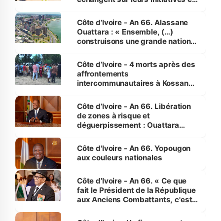
faveur des femmes et des
enfants
Côte d’Ivoire - An 66. Alassane
Ouattara : « Ensemble, (…)
construisons une grande nation
pour nous-mêmes et pour les
générations futures »
Côte d’Ivoire - 4 morts après des
affrontements
intercommunautaires à Kossandji
(Alepé) - Notre correspondant au
milieu des sinistrés
Côte d’Ivoire - An 66. Libération
de zones à risque et
déguerpissement : Ouattara
assure du « strict respect de
l'Etat de droit pour préserver les
Côte d'Ivoire - An 66. Yopougon
vies humaines »
aux couleurs nationales
Côte d’Ivoire - An 66. « Ce que
fait le Président de la République
aux Anciens Combattants, c'est
inédit » (Cne Yassoungo Koné ®)