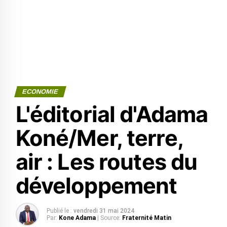
ECONOMIE
L'éditorial d'Adama
Koné/Mer, terre,
air : Les routes du
développement
Publié le :
vendredi 31 mai 2024
Par:
Kone Adama
| Source:
Fraternité Matin