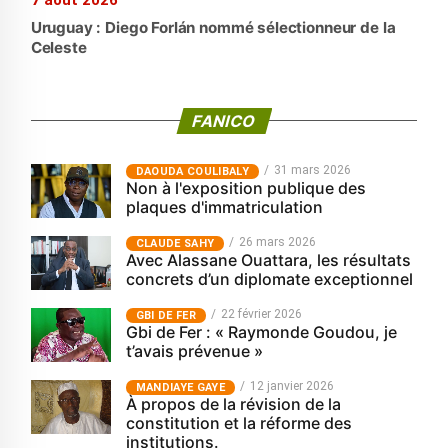
7 août 2026
Uruguay : Diego Forlán nommé sélectionneur de la
Celeste
FANICO
31 mars 2026
‎DAOUDA COULIBALY
Non à l'exposition publique des
plaques d'immatriculation
26 mars 2026
CLAUDE SAHY
Avec Alassane Ouattara, les résultats
concrets d’un diplomate exceptionnel
22 février 2026
GBI DE FER
Gbi de Fer : « Raymonde Goudou, je
t’avais prévenue »
12 janvier 2026
MANDIAYE GAYE
À propos de la révision de la
constitution et la réforme des
institutions.