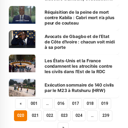
Dakar
Réquisition de la peine de mort
contre Kabila : Cabri mort n’a plus
peur de couteau
Avocats de Gbagbo et de l’Etat
de Côte d'Ivoire : chacun voit midi
à sa porte
Les États-Unis et la France
condamnent les atrocités contre
les civils dans l'Est de la RDC
Exécution sommaire de 140 civils
par le M23 à Rutshuru (HRW)
«
001
…
016
017
018
019
020
021
022
023
024
…
239
»