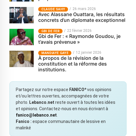
26 mars 2026
CLAUDE SAHY
Avec Alassane Ouattara, les résultats
concrets d’un diplomate exceptionnel
22 février 2026
GBI DE FER
Gbi de Fer : « Raymonde Goudou, je
t’avais prévenue »
12 janvier 2026
MANDIAYE GAYE
À propos de la révision de la
constitution et la réforme des
institutions.
Partagez sur notre espace
FANICO*
vos opinions
et/ou lettres ouvertes, accompagnées de votre
photo.
Lebanco.net
reste ouvert à toutes les idées
et opinions. Contactez-nous en nous écrivant à
fanico@lebanco.net
.
Fanico :
espace communautaire de lessive en
malinké