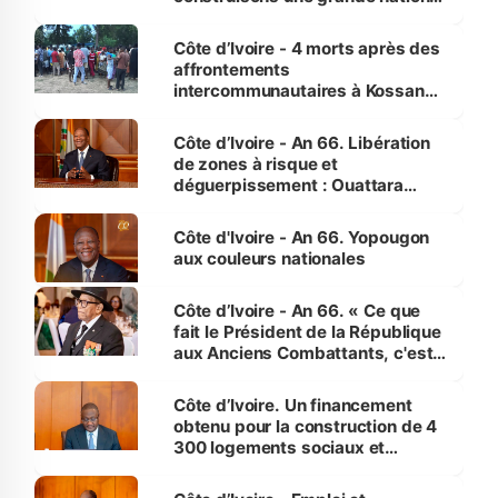
pour nous-mêmes et pour les
générations futures »
Côte d’Ivoire - 4 morts après des
affrontements
intercommunautaires à Kossandji
(Alepé) - Notre correspondant au
milieu des sinistrés
Côte d’Ivoire - An 66. Libération
de zones à risque et
déguerpissement : Ouattara
assure du « strict respect de
l'Etat de droit pour préserver les
Côte d'Ivoire - An 66. Yopougon
vies humaines »
aux couleurs nationales
Côte d’Ivoire - An 66. « Ce que
fait le Président de la République
aux Anciens Combattants, c'est
inédit » (Cne Yassoungo Koné ®)
Côte d’Ivoire. Un financement
obtenu pour la construction de 4
300 logements sociaux et
économiques à Abidjan, Bouaké
et Yamoussoukro