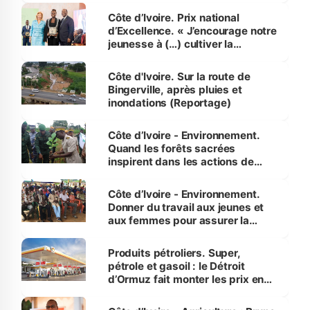
Côte d’Ivoire. Prix national
d’Excellence. « J’encourage notre
jeunesse à (…) cultiver la
compétence et l’intégrité »
(Alassane Ouattara
Côte d'Ivoire. Sur la route de
Bingerville, après pluies et
inondations (Reportage)
Côte d’Ivoire - Environnement.
Quand les forêts sacrées
inspirent dans les actions de
reboisement
Côte d’Ivoire - Environnement.
Donner du travail aux jeunes et
aux femmes pour assurer la
protection des espèces
menacées
Produits pétroliers. Super,
pétrole et gasoil : le Détroit
d’Ormuz fait monter les prix en
Côte d’Ivoire