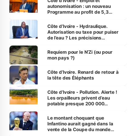
Côte d’Ivoire - Emploi et
autonomisation : un nouveau
Programme au profit de 5,3
millions de jeunes
Côte d’Ivoire - Hydraulique.
Autorisation ou taxe pour puiser
de l’eau ? Les précisions
d’Assahoré
Requiem pour le N’Zi (ou pour
mon pays ?)
Côte d’Ivoire. Renard de retour à
la tête des Éléphants
Côte d’Ivoire - Pollution. Alerte !
Les orpailleurs privent d’eau
potable presque 200 000
habitants autour d’Agboville
Le montant choquant que
Infantino aurait gagné dans la
vente de la Coupe du monde
révélé