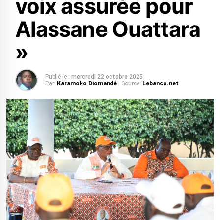
voix assurée pour
Alassane Ouattara
»
Publié le :
mercredi 22 octobre 2025
Par:
Karamoko Diomandé
| Source:
Lebanco.net