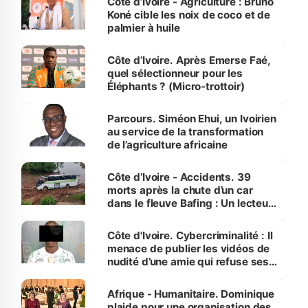
Côte d’Ivoire - Agriculture : Bruno
Koné cible les noix de coco et de
palmier à huile
Côte d’Ivoire. Après Emerse Faé,
quel sélectionneur pour les
Éléphants ? (Micro-trottoir)
Parcours. Siméon Ehui, un Ivoirien
au service de la transformation
de l’agriculture africaine
Côte d’Ivoire - Accidents. 39
morts après la chute d’un car
dans le fleuve Bafing : Un lecteur
dénonce la légèreté du ministère
des Transports
Côte d'Ivoire. Cybercriminalité : Il
menace de publier les vidéos de
nudité d’une amie qui refuse ses
avances
Afrique - Humanitaire. Dominique
plaide pour une organisation des