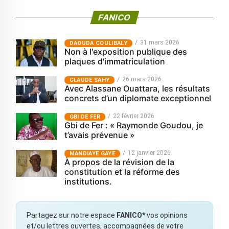
FANICO
31 mars 2026
‎DAOUDA COULIBALY
Non à l'exposition publique des
plaques d'immatriculation
26 mars 2026
CLAUDE SAHY
Avec Alassane Ouattara, les résultats
concrets d’un diplomate exceptionnel
22 février 2026
GBI DE FER
Gbi de Fer : « Raymonde Goudou, je
t’avais prévenue »
12 janvier 2026
MANDIAYE GAYE
À propos de la révision de la
constitution et la réforme des
institutions.
Partagez sur notre espace
FANICO*
vos opinions
et/ou lettres ouvertes, accompagnées de votre