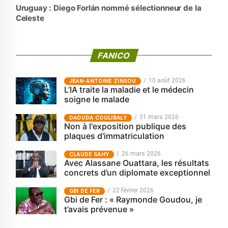
Uruguay : Diego Forlán nommé sélectionneur de la
Celeste
FANICO
10 août 2026
JEAN-ANTOINE ZINSOU
L’IA traite la maladie et le médecin
soigne le malade
31 mars 2026
‎DAOUDA COULIBALY
Non à l'exposition publique des
plaques d'immatriculation
26 mars 2026
CLAUDE SAHY
Avec Alassane Ouattara, les résultats
concrets d’un diplomate exceptionnel
22 février 2026
GBI DE FER
Gbi de Fer : « Raymonde Goudou, je
t’avais prévenue »