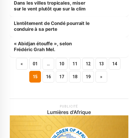
Dans les villes tropicales, miser
sur le vent plutôt que sur la clim
L’entêtement de Condé pourrait le
conduire à sa perte
« Abidjan étouffe », selon
Frédéric Grah Mel.
«
01
…
10
11
12
13
14
15
16
17
18
19
»
PUBLICITÉ
Lumières d'Afrique