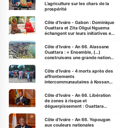
L’agriculture sur les chars de la
prospérité
Côte d’Ivoire - Gabon : Dominique
Ouattara et Zita Oligui Nguema
échangent sur leurs initiatives en
faveur des femmes et des
enfants
Côte d’Ivoire - An 66. Alassane
Ouattara : « Ensemble, (…)
construisons une grande nation
pour nous-mêmes et pour les
générations futures »
Côte d’Ivoire - 4 morts après des
affrontements
intercommunautaires à Kossandji
(Alepé) - Notre correspondant au
milieu des sinistrés
Côte d’Ivoire - An 66. Libération
de zones à risque et
déguerpissement : Ouattara
assure du « strict respect de
l'Etat de droit pour préserver les
Côte d'Ivoire - An 66. Yopougon
vies humaines »
aux couleurs nationales