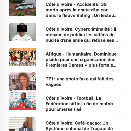
Côte d’Ivoire - Accidents. 39
morts après la chute d’un car
dans le fleuve Bafing : Un lecteur
dénonce la légèreté du ministère
des Transports
Côte d'Ivoire. Cybercriminalité : Il
menace de publier les vidéos de
nudité d’une amie qui refuse ses
avances
Afrique - Humanitaire. Dominique
plaide pour une organisation des
Premières Dames « plus forte et
influente, dont l'impact s'affirme
sur la scène internationale »
TF1 : une photo fake qui fait des
vagues
Côte d’Ivoire - Football. La
Fédération siffle la fin de match
pour Emerse Faé
Côte d’Ivoire. Café-cacao: Un
Système national de Traçabilité