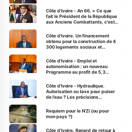
Côte d’Ivoire - An 66. « Ce que
fait le Président de la République
aux Anciens Combattants, c'est
inédit » (Cne Yassoungo Koné ®)
Côte d’Ivoire. Un financement
obtenu pour la construction de 4
300 logements sociaux et
économiques à Abidjan, Bouaké
et Yamoussoukro
Côte d’Ivoire - Emploi et
autonomisation : un nouveau
Programme au profit de 5,3
millions de jeunes
Côte d’Ivoire - Hydraulique.
Autorisation ou taxe pour puiser
de l’eau ? Les précisions
d’Assahoré
Requiem pour le N’Zi (ou pour
mon pays ?)
Côte d’Ivoire. Renard de retour à