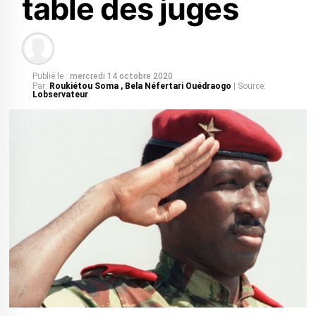
table des juges
Publié le :
mercredi 14 octobre 2020
Par:
Roukiétou Soma , Bela Néfertari Ouédraogo
| Source:
Lobservateur