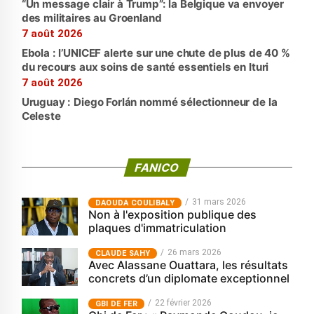
“Un message clair à Trump”: la Belgique va envoyer
des militaires au Groenland
7 août 2026
Ebola : l’UNICEF alerte sur une chute de plus de 40 %
du recours aux soins de santé essentiels en Ituri
7 août 2026
Uruguay : Diego Forlán nommé sélectionneur de la
Celeste
FANICO
31 mars 2026
‎DAOUDA COULIBALY
Non à l'exposition publique des
plaques d'immatriculation
26 mars 2026
CLAUDE SAHY
Avec Alassane Ouattara, les résultats
concrets d’un diplomate exceptionnel
22 février 2026
GBI DE FER