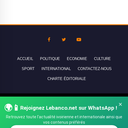
ACCUEIL
POLITIQUE
ECONOMIE
CULTURE
SPORT
INTERNATIONAL
CONTACTEZ-NOUS
CHARTE ÉDITORIALE
Copyright © 2010-2026 lebanco.net - Tous droits de reproduction
×
🌍📱
Rejoignez Lebanco.net sur WhatsApp !
réservés - All rights reserved.
Retrouvez toute l'actualité ivoirienne et internationale ainsi que
vos contenus préférés