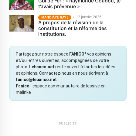
Gbi de Fer : « Raymonde Goudou, je
t’avais prévenue »
12 janvier 2026
MANDIAYE GAYE
À propos de la révision de la
constitution et la réforme des
institutions.
Partagez sur notre espace
FANICO*
vos opinions
et/ou lettres ouvertes, accompagnées de votre
photo.
Lebanco.net
reste ouvert à toutes les idées
et opinions. Contactez-nous en nous écrivant à
fanico@lebanco.net
.
Fanico :
espace communautaire de lessive en
malinké
PUBLICITÉ