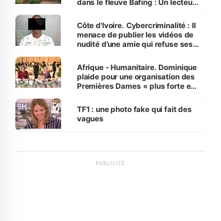
dans le fleuve Bafing : Un lecteur
dénonce la légèreté du ministère
des Transports
Côte d'Ivoire. Cybercriminalité : Il
menace de publier les vidéos de
nudité d’une amie qui refuse ses
avances
Afrique - Humanitaire. Dominique
plaide pour une organisation des
Premières Dames « plus forte et
influente, dont l'impact s'affirme
sur la scène internationale »
TF1 : une photo fake qui fait des
vagues
PUBLICITÉ