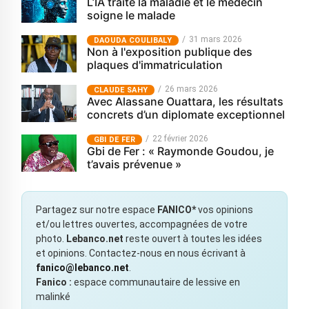
L’IA traite la maladie et le médecin
soigne le malade
31 mars 2026
‎DAOUDA COULIBALY
Non à l'exposition publique des
plaques d'immatriculation
26 mars 2026
CLAUDE SAHY
Avec Alassane Ouattara, les résultats
concrets d’un diplomate exceptionnel
22 février 2026
GBI DE FER
Gbi de Fer : « Raymonde Goudou, je
t’avais prévenue »
Partagez sur notre espace
FANICO*
vos opinions
et/ou lettres ouvertes, accompagnées de votre
photo.
Lebanco.net
reste ouvert à toutes les idées
et opinions. Contactez-nous en nous écrivant à
fanico@lebanco.net
.
Fanico :
espace communautaire de lessive en
malinké