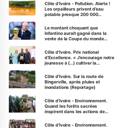
Côte d’Ivoire - Pollution. Alerte !
Les orpailleurs privent d’eau
potable presque 200 000
habitants autour d’Agboville
Le montant choquant que
Infantino aurait gagné dans la
vente de la Coupe du monde
révélé
Côte d’Ivoire. Prix national
d’Excellence. « J’encourage notre
jeunesse à (…) cultiver la
compétence et l’intégrité »
(Alassane Ouattara
Côte d'Ivoire. Sur la route de
Bingerville, après pluies et
inondations (Reportage)
Côte d’Ivoire - Environnement.
Quand les forêts sacrées
inspirent dans les actions de
reboisement
Côte d’Ivoire - Environnement.