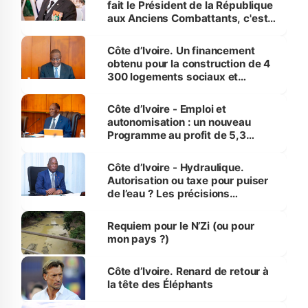
fait le Président de la République
aux Anciens Combattants, c'est
inédit » (Cne Yassoungo Koné ®)
Côte d’Ivoire. Un financement
obtenu pour la construction de 4
300 logements sociaux et
économiques à Abidjan, Bouaké
et Yamoussoukro
Côte d’Ivoire - Emploi et
autonomisation : un nouveau
Programme au profit de 5,3
millions de jeunes
Côte d’Ivoire - Hydraulique.
Autorisation ou taxe pour puiser
de l’eau ? Les précisions
d’Assahoré
Requiem pour le N’Zi (ou pour
mon pays ?)
Côte d’Ivoire. Renard de retour à
la tête des Éléphants