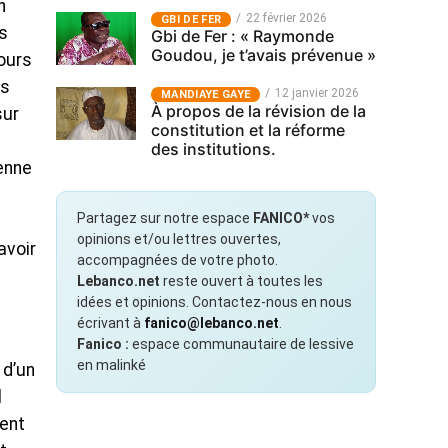
n
22 février 2026
GBI DE FER
as
Gbi de Fer : « Raymonde
Goudou, je t’avais prévenue »
jours
es
12 janvier 2026
MANDIAYE GAYE
À propos de la révision de la
sur
constitution et la réforme
des institutions.
enne
Partagez sur notre espace
FANICO*
vos
opinions et/ou lettres ouvertes,
avoir
accompagnées de votre photo.
Lebanco.net
reste ouvert à toutes les
idées et opinions. Contactez-nous en nous
écrivant à
fanico@lebanco.net
.
Fanico :
espace communautaire de lessive
en malinké
 d’un
l
dent