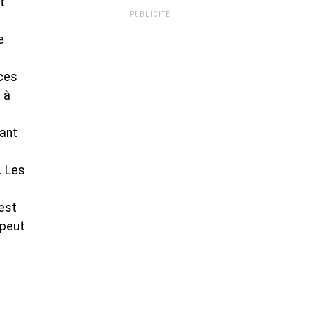
t
PUBLICITÉ
e
nces
 à
sant
. Les
 est
 peut