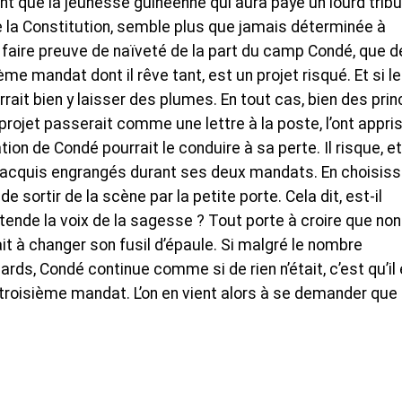
ant que la jeunesse guinéenne qui aura payé un lourd tribu
e la Constitution, semble plus que jamais déterminée à
 faire preuve de naïveté de la part du camp Condé, que d
ième mandat dont il rêve tant, est un projet risqué. Et si le
urrait bien y laisser des plumes. En tout cas, bien des pri
projet passerait comme une lettre à la poste, l’ont appris
tion de Condé pourrait le conduire à sa perte. Il risque, et
es acquis engrangés durant ses deux mandats. En choisis
 sortir de la scène par la petite porte. Cela dit, est-il
ende la voix de la sagesse ? Tout porte à croire que non
it à changer son fusil d’épaule. Si malgré le nombre
ds, Condé continue comme si de rien n’était, c’est qu’il
n troisième mandat. L’on en vient alors à se demander que