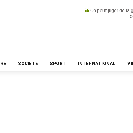
On peut juger de la 
d
PUBLICITÉ
URE
SOCIETE
SPORT
INTERNATIONAL
V