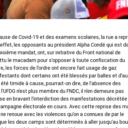
use de Covid-19 et des examens scolaires, la rue a repr
n effet, les opposants au président Alpha Condé qui est d
oisième mandat, ont, sur initiative du Front national de
attu le macadam pour s’opposer à toute confiscation du
re, les forces de l’ordre ont encore fait usage de gaz
estants dont certains ont été blessés par balles et d’au
 été timide à cause, pourrait-on dire, de l’absence des
ti, l’UFDG n’est plus membre du FNDC, il n’en demeure pas
 en bravant l’interdiction des manifestations décrétée
a campagne électorale en cours. Avec cette reprise des m
s ne renoue avec les violences qu’on a connues de par le
 que les deux camps sont déterminés à aller jusqu’au bou