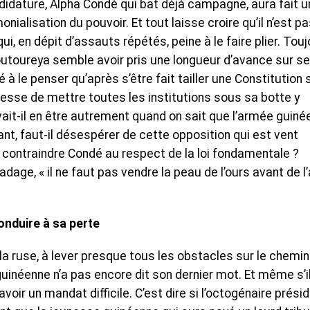
ndidature, Alpha Condé qui bat déjà campagne, aura fait u
nialisation du pouvoir. Et tout laisse croire qu’il n’est p
ui, en dépit d’assauts répétés, peine à le faire plier. Tou
houtoureya semble avoir pris une longueur d’avance sur s
à le penser qu’après s’être fait tailler une Constitution 
uesse de mettre toutes les institutions sous sa botte y
it-il en être autrement quand on sait que l’armée guiné
ant, faut-il désespérer de cette opposition qui est vent
contraindre Condé au respect de la loi fondamentale ?
dage, « il ne faut pas vendre la peau de l’ours avant de l’
onduire à sa perte
 la ruse, à lever presque tous les obstacles sur le chemin
uinéenne n’a pas encore dit son dernier mot. Et même s’i
d’avoir un mandat difficile. C’est dire si l’octogénaire prési