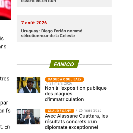
essentiels en Ituri
7 août 2026
Uruguay : Diego Forlán nommé
sélectionneur de la Celeste
is
ans
FANICO
tres
‎DAOUDA COULIBALY
31 mars 2026
Non à l'exposition publique
des plaques
d'immatriculation
 par
anifs
26 mars 2026
CLAUDE SAHY
Avec Alassane Ouattara, les
résultats concrets d’un
t. En
diplomate exceptionnel