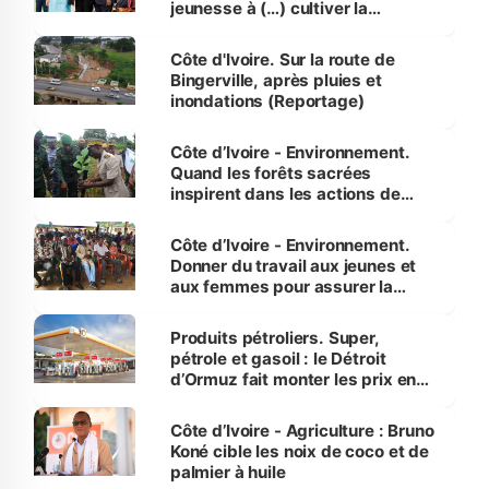
jeunesse à (…) cultiver la
compétence et l’intégrité »
(Alassane Ouattara
Côte d'Ivoire. Sur la route de
Bingerville, après pluies et
inondations (Reportage)
Côte d’Ivoire - Environnement.
Quand les forêts sacrées
inspirent dans les actions de
reboisement
Côte d’Ivoire - Environnement.
Donner du travail aux jeunes et
aux femmes pour assurer la
protection des espèces
menacées
Produits pétroliers. Super,
pétrole et gasoil : le Détroit
d’Ormuz fait monter les prix en
Côte d’Ivoire
Côte d’Ivoire - Agriculture : Bruno
Koné cible les noix de coco et de
palmier à huile