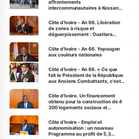
affrontements
intercommunautaires à Kossandji
(Alepé) - Notre correspondant au
milieu des sinistrés
Côte d’Ivoire - An 66. Libération
de zones à risque et
déguerpissement : Ouattara
assure du « strict respect de
l'Etat de droit pour préserver les
Côte d'Ivoire - An 66. Yopougon
vies humaines »
aux couleurs nationales
Côte d’Ivoire - An 66. « Ce que
fait le Président de la République
aux Anciens Combattants, c'est
inédit » (Cne Yassoungo Koné ®)
Côte d’Ivoire. Un financement
obtenu pour la construction de 4
300 logements sociaux et
économiques à Abidjan, Bouaké
et Yamoussoukro
Côte d’Ivoire - Emploi et
autonomisation : un nouveau
Programme au profit de 5,3