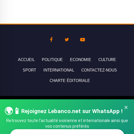
ACCUEIL
POLITIQUE
ECONOMIE
CULTURE
SPORT
INTERNATIONAL
CONTACTEZ-NOUS
CHARTE ÉDITORIALE
Copyright © 2010-2026 lebanco.net - Tous droits de reproduction
×
🌍📱
Rejoignez Lebanco.net sur WhatsApp !
réservés - All rights reserved.
Retrouvez toute l'actualité ivoirienne et internationale ainsi que
vos contenus préférés