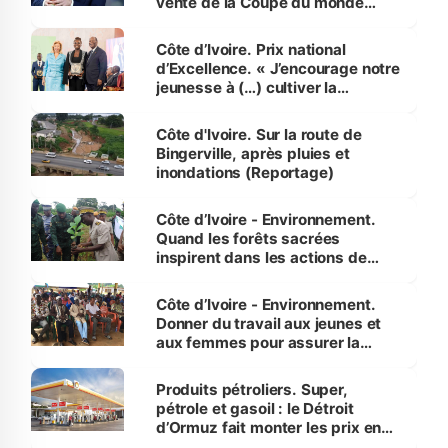
vente de la Coupe du monde
révélé
Côte d’Ivoire. Prix national
d’Excellence. « J’encourage notre
jeunesse à (…) cultiver la
compétence et l’intégrité »
(Alassane Ouattara
Côte d'Ivoire. Sur la route de
Bingerville, après pluies et
inondations (Reportage)
Côte d’Ivoire - Environnement.
Quand les forêts sacrées
inspirent dans les actions de
reboisement
Côte d’Ivoire - Environnement.
Donner du travail aux jeunes et
aux femmes pour assurer la
protection des espèces
menacées
Produits pétroliers. Super,
pétrole et gasoil : le Détroit
d’Ormuz fait monter les prix en
Côte d’Ivoire