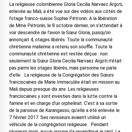
La religieuse colombienne Gloria Cecilia Narvaez Argoti,
enlevée au Mali, a été vue sur des vidéos aux côtés de
l’otage franco-suisse Sophie Pétronin. A la libération
de Mme Pétronin, le 8 octobre dernier, on s’attendait à
voir descendre de l’avion la Sœur Gloria, puisqu’on
annonçait 4, otages libérés. Toute la communauté
chrétienne malienne a retenu son souffle. Toute la
communauté chrétienne est restée déçue : non
seulement la Sœur Gloria Cecilia Narvaez Argoti n’était
pas parmi les otages libérés, mais personne ne parle
d’elle. La religieuse de la Congrégation des Sœurs
franciscaines de Marie Immaculée était en mission au
Mali depuis presque dix ans. Les religieuses
franciscaines y sont investies dans la lutte contre la
famine et en charge d’un orphelinat. C’est à sa sortie
de la paroisse de Karangasso, qu’elle a été enlevée le
7 février 2017. Ses ravisseurs avaient utilisé un
véhicule de la congrégation religieuse. Pendant
plusieurs mois, aucun groupe n’a revendiqué le rapt. La