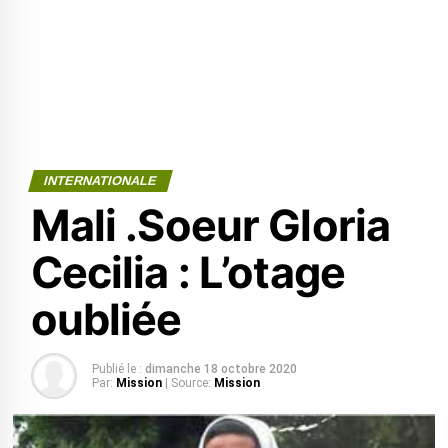
INTERNATIONALE
Mali .Soeur Gloria
Cecilia : L’otage
oubliée
Publié le :
dimanche 18 octobre 2020
Par:
Mission
| Source:
Mission