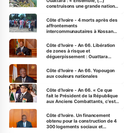
Ouattara : « Ensemble, (…)
construisons une grande nation
pour nous-mêmes et pour les
générations futures »
Côte d’Ivoire - 4 morts après des
affrontements
intercommunautaires à Kossandji
(Alepé) - Notre correspondant au
milieu des sinistrés
Côte d’Ivoire - An 66. Libération
de zones à risque et
déguerpissement : Ouattara
assure du « strict respect de
l'Etat de droit pour préserver les
Côte d'Ivoire - An 66. Yopougon
vies humaines »
aux couleurs nationales
Côte d’Ivoire - An 66. « Ce que
fait le Président de la République
aux Anciens Combattants, c'est
inédit » (Cne Yassoungo Koné ®)
Côte d’Ivoire. Un financement
obtenu pour la construction de 4
300 logements sociaux et
économiques à Abidjan, Bouaké