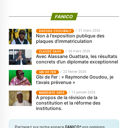
FANICO
31 mars 2026
‎DAOUDA COULIBALY
Non à l'exposition publique des
plaques d'immatriculation
26 mars 2026
CLAUDE SAHY
Avec Alassane Ouattara, les résultats
concrets d’un diplomate exceptionnel
22 février 2026
GBI DE FER
Gbi de Fer : « Raymonde Goudou, je
t’avais prévenue »
12 janvier 2026
MANDIAYE GAYE
À propos de la révision de la
constitution et la réforme des
institutions.
Partagez sur notre espace
FANICO*
vos opinions