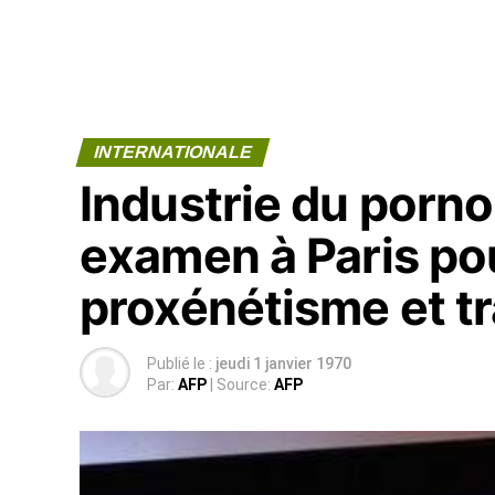
INTERNATIONALE
Industrie du porno
examen à Paris pou
proxénétisme et tr
Publié le :
jeudi 1 janvier 1970
Par:
AFP
| Source:
AFP