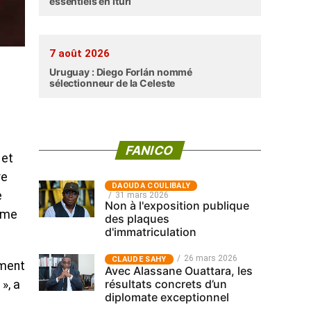
essentiels en Ituri
7 août 2026
Uruguay : Diego Forlán nommé
sélectionneur de la Celeste
FANICO
 et
re
‎DAOUDA COULIBALY
e
31 mars 2026
Non à l'exposition publique
isme
des plaques
d'immatriculation
26 mars 2026
CLAUDE SAHY
iment
Avec Alassane Ouattara, les
résultats concrets d’un
», a
diplomate exceptionnel