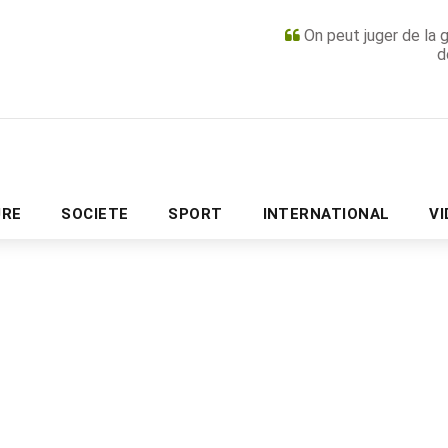
On peut juger de la 
d
PUBLICITÉ
URE
SOCIETE
SPORT
INTERNATIONAL
V