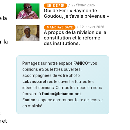
22 février 2026
GBI DE FER
Gbi de Fer : « Raymonde
Goudou, je t’avais prévenue »
 la
12 janvier 2026
MANDIAYE GAYE
À propos de la révision de la
constitution et la réforme
n la
des institutions.
Partagez sur notre espace
FANICO*
vos
opinions et/ou lettres ouvertes,
accompagnées de votre photo.
Lebanco.net
reste ouvert à toutes les
idées et opinions. Contactez-nous en nous
écrivant à
fanico@lebanco.net
.
Fanico :
espace communautaire de lessive
en malinké
«
e et