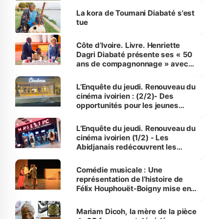
La kora de Toumani Diabaté s'est
tue
Côte d’Ivoire. Livre. Henriette
Dagri Diabaté présente ses « 50
ans de compagnonnage » avec
Alassane Ouattara
L’Enquête du jeudi. Renouveau du
cinéma ivoirien : (2/2)- Des
opportunités pour les jeunes
désireux de faire carrière dans le
7e art
L’Enquête du jeudi. Renouveau du
cinéma ivoirien (1/2) - Les
Abidjanais redécouvrent les
plaisirs des salles obscures
Comédie musicale : Une
représentation de l’histoire de
Félix Houphouët-Boigny mise en
scène par Serge Bilé
Mariam Dicoh, la mère de la pièce