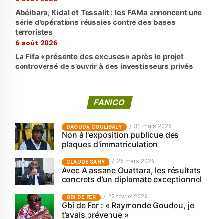
Abéibara, Kidal et Tessalit : les FAMa annoncent une
série d’opérations réussies contre des bases
terroristes
6 août 2026
La Fifa «présente des excuses» après le projet
controversé de s’ouvrir à des investisseurs privés
FANICO
31 mars 2026
‎DAOUDA COULIBALY
Non à l'exposition publique des
plaques d'immatriculation
26 mars 2026
CLAUDE SAHY
Avec Alassane Ouattara, les résultats
concrets d’un diplomate exceptionnel
22 février 2026
GBI DE FER
Gbi de Fer : « Raymonde Goudou, je
t’avais prévenue »