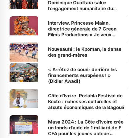
Dominique Ouattara salue
l’engagement humanitaire du
groupe Magic System
Interview. Princesse Malan,
directrice générale de 7 Green
Films Productions « Je veux
intéresser la Chambre de
commerce de Beverly Hills à la
Nouveauté : le Kpoman, la danse
Côte d’Ivoire »
des grand-mères
« Arrêtez de courir derrière les
financements européens ! »
(Didier Awadi)
Côte d’Ivoire. Porlahla Festival de
Kouto : richesses culturelles et
atouts économiques de la Bagoué
Masa 2024 : La Côte d'Ivoire crée
un fonds d'aide de 1 milliard de F
CFA pour les jeunes acteurs