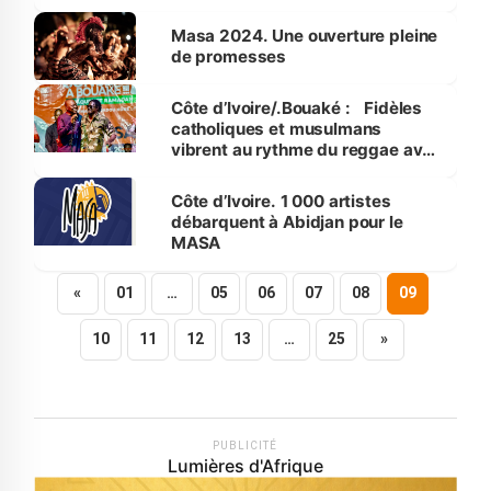
culturels
Masa 2024. Une ouverture pleine
de promesses
Côte d’Ivoire/.Bouaké : Fidèles
catholiques et musulmans
vibrent au rythme du reggae avec
Ismaël Isaac
Côte d’Ivoire. 1 000 artistes
débarquent à Abidjan pour le
MASA
«
01
…
05
06
07
08
09
10
11
12
13
…
25
»
PUBLICITÉ
Lumières d'Afrique