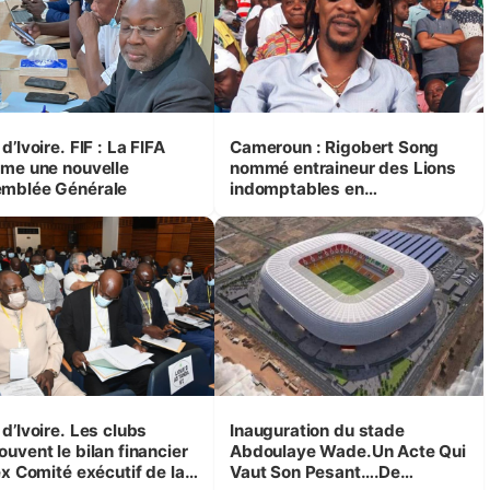
Ivoire. FIF : La FIFA
Cameroun : Rigobert Song
ame une nouvelle
nommé entraineur des Lions
mblée Générale
indomptables en
remplacement d’Antonio
Conceicao.
voire. Les clubs
Inauguration du stade
uvent le bilan financier
Abdoulaye Wade.Un Acte Qui
ex Comité exécutif de la
Vaut Son Pesant….De