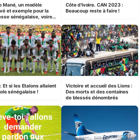
o Mané, un modèle
Côte d'Ivoire. CAN 2023 :
vé et exemple pour la
Beaucoup reste à faire !
esse sénégalaise, voire
aine.
 Et si les Etalons allaient
Victoire et accueil des Lions :
cole sénégalaise !
Des morts et des centaines
de blessés dénombrés