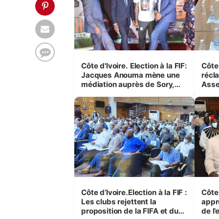
Côte d'Ivoire. Election à la FIF:
Côte d’
Jacques Anouma mène une
récl
médiation auprès de Sory,
Asse
Diallo et Drogba
Côte d’Ivoire.Election à la FIF :
Côte d’I
Les clubs rejettent la
appro
proposition de la FIFA et du
de l’