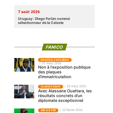
7 août 2026
Uruguay : Diego Forlán nommé
sélectionneur de la Celeste
FANICO
‎DAOUDA COULIBALY
31 mars 2026
Non à l'exposition publique
des plaques
d'immatriculation
26 mars 2026
CLAUDE SAHY
Avec Alassane Ouattara, les
résultats concrets d’un
diplomate exceptionnel
22 février 2026
GBI DE FER