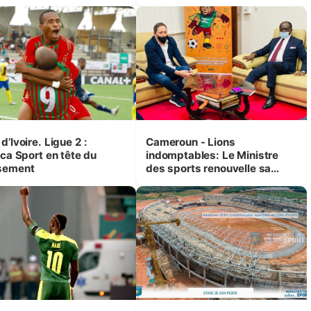
Décrispation
d’Ivoire. Ligue 2 :
Cameroun - Lions
ica Sport en tête du
indomptables: Le Ministre
sement
des sports renouvelle sa
confiance à l’entraineur
Antonio Conceiçao