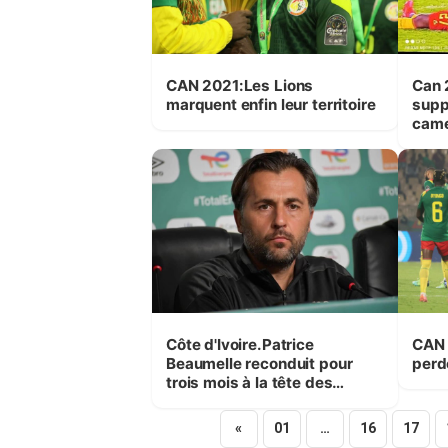
CAN 2021:Les Lions
Can 
marquent enfin leur territoire
suppo
camerouna
berg
simp
Côte d'Ivoire.Patrice
CAN 
Beaumelle reconduit pour
perd
trois mois à la tête des
Éléphants
«
01
…
16
17