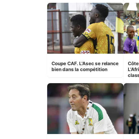
Conor-Fif
Fif
Coupe CAF. L'Asec se relance
Côte 
bien dans la compétition
L'Afr
clas