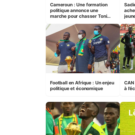
Cameroun : Une formation
Sadi
politique annonce une
ache
marche pour chasser Toni
jeun
Conceicao
Afric
Football en Afrique : Un enjeu
CAN :
politique et économique
à l’é