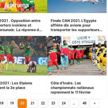
2021 . Opposition entre
Finale CAN 2021. L’Egypte
rters ivoiriens et
affrète dix avions pour
is: La réponse du
transporter les supporteurs
er à la bergère tout
au Cameroun
lement
2021 : Les Etalons
Côte d’Ivoire. Les
ent la 3e place
championnats nationaux
reprennent le 11 février
18
19
20
21
22
23
24
…
48
»