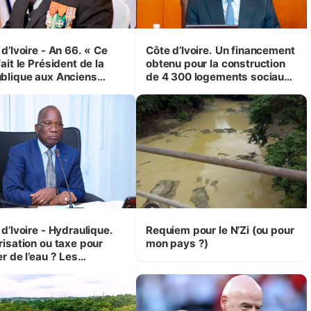
d’Ivoire - An 66. « Ce
Côte d’Ivoire. Un financement
ait le Président de la
obtenu pour la construction
blique aux Anciens
de 4 300 logements sociaux
attants, c'est inédit »
et économiques à Abidjan,
 Yassoungo Koné ®)
Bouaké et Yamoussoukro
d’Ivoire - Hydraulique.
Requiem pour le N’Zi (ou pour
risation ou taxe pour
mon pays ?)
r de l’eau ? Les
isions d’Assahoré