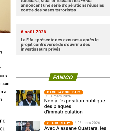
Abéibara, Kidal et Tessalit : les FAMa
annoncent une série d’opérations réussies
contre des bases terroristes
6 août 2026
La Fifa «présente des excuses» après le
projet controversé de s’ouvrir à des
investisseurs privés
en
.
ours
FANICO
icain
ra a
‎DAOUDA COULIBALY
31 mars 2026
on
Non à l'exposition publique
des plaques
d'immatriculation
and
26 mars 2026
CLAUDE SAHY
Avec Alassane Ouattara, les
eçu