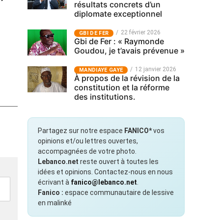
résultats concrets d’un
diplomate exceptionnel
22 février 2026
GBI DE FER
Gbi de Fer : « Raymonde
Goudou, je t’avais prévenue »
12 janvier 2026
MANDIAYE GAYE
À propos de la révision de la
constitution et la réforme
des institutions.
Partagez sur notre espace
FANICO*
vos
opinions et/ou lettres ouvertes,
accompagnées de votre photo.
Lebanco.net
reste ouvert à toutes les
idées et opinions. Contactez-nous en nous
écrivant à
fanico@lebanco.net
.
Fanico :
espace communautaire de lessive
en malinké