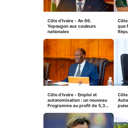
Côte d'Ivoire - An 66.
Côte 
Yopougon aux couleurs
que f
nationales
Répu
Comb
(Cne
Côte d’Ivoire - Emploi et
Côte 
autonomisation : un nouveau
Auto
Programme au profit de 5,3
puise
millions de jeunes
préc