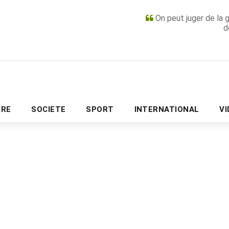
On peut juger de la 
d
PUBLICITÉ
URE
SOCIETE
SPORT
INTERNATIONAL
V