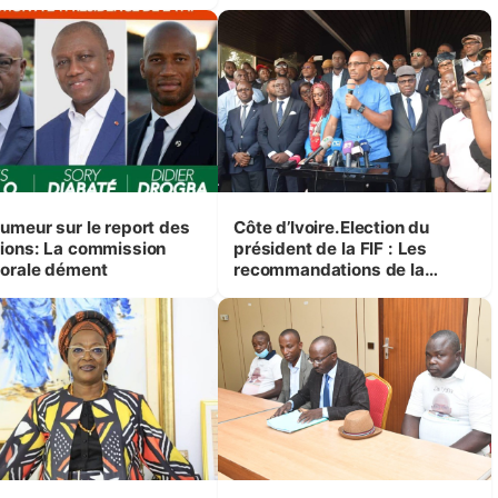
e occasion.
Rumeur sur le report des
Côte d’Ivoire.Election du
tions: La commission
président de la FIF : Les
torale dément
recommandations de la
HACA aux médias