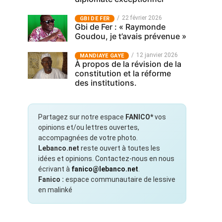
22 février 2026
GBI DE FER
Gbi de Fer : « Raymonde
Goudou, je t’avais prévenue »
12 janvier 2026
MANDIAYE GAYE
À propos de la révision de la
constitution et la réforme
des institutions.
Partagez sur notre espace
FANICO*
vos
opinions et/ou lettres ouvertes,
accompagnées de votre photo.
Lebanco.net
reste ouvert à toutes les
idées et opinions. Contactez-nous en nous
écrivant à
fanico@lebanco.net
.
Fanico :
espace communautaire de lessive
en malinké