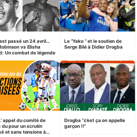
’est passé un 24 avril…
Le “Yako “ et le soutien de
inson vs Elisha
Serge Bilé à Didier Drogba
d: Un combat de légende
L’ appel du comité de
Drogba “c’est ça on appelle
e du pour un scrutin
garçon !!”
sé et sans tensions à