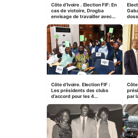
Côte d’Ivoire . Election FIF: En
Elec
cas de victoire, Drogba
Gabal
envisage de travailler avec
doss
Sory et Diallo
enre
poste
Côte d’Ivoire. Election FIF :
Côte 
Les présidents des clubs
prés
d’accord pour les 4
par l
parrainages
réali
infr