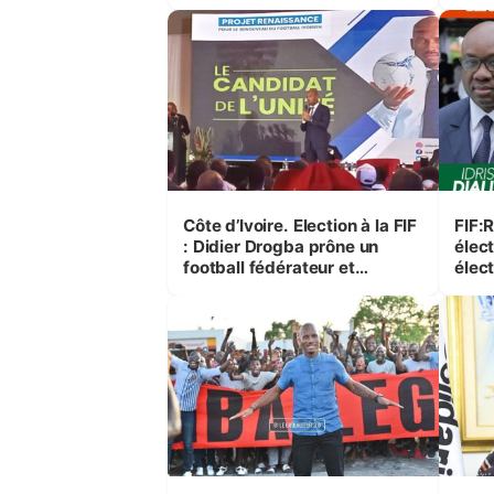
Football
cett
Côte d’Ivoire. Election à la FIF
FIF:
: Didier Drogba prône un
élec
football fédérateur et
élec
prospère