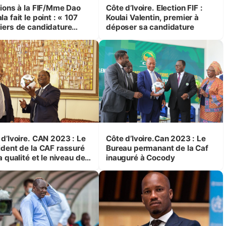
tions à la FIF/Mme Dao
Côte d’Ivoire. Election FIF :
a fait le point : « 107
Koulai Valentin, premier à
iers de candidature
déposer sa candidature
gistrés dont 6 pour le
 de président de la Fif »
d’Ivoire. CAN 2023 : Le
Côte d’Ivoire.Can 2023 : Le
ident de la CAF rassuré
Bureau permanant de la Caf
a qualité et le niveau de
inauguré à Cocody
sation des
astructures