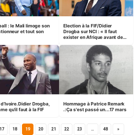
all : le Mali limoge son
Election à la FIF/Didier
ctionneur et tout son
Drogba sur NCI : « Il faut
exister en Afrique avant de
prétendre jouer une coupe du
monde »
 d’Ivoire.Didier Drogba,
Hommage à Patrice Remark
me qu'il faut à la FIF
.:Ça s'est passé un...17 mars
17
18
19
20
21
22
23
…
48
»