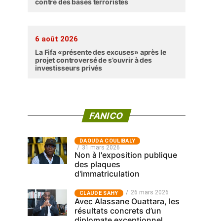
contre des bases terroristes
6 août 2026
La Fifa «présente des excuses» après le
projet controversé de s’ouvrir à des
investisseurs privés
FANICO
‎DAOUDA COULIBALY
31 mars 2026
Non à l'exposition publique
des plaques
d'immatriculation
26 mars 2026
CLAUDE SAHY
Avec Alassane Ouattara, les
résultats concrets d’un
diplomate exceptionnel