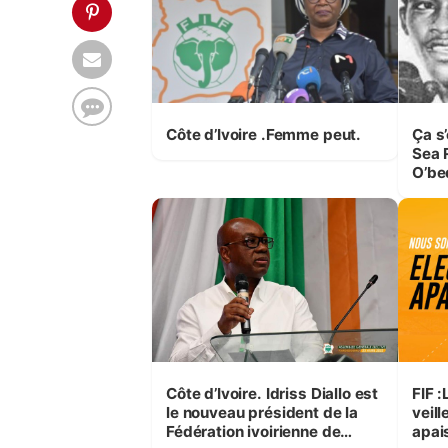
Côte d’Ivoire .Femme peut.
Ça s
Sea Rob
O’be
Côte d’Ivoire. Idriss Diallo est
FIF :
le nouveau président de la
veill
Fédération ivoirienne de
apai