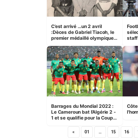
C’est arrivé …un 2 avril
Footb
:Dèces de Gabriel Tiacoh, le
séle
premier médaillé olympique
staff
ivoirien.
Barrages du Mondial 2022 :
Côte
Le Cameroun bat l’Algérie 2 -
l'hom
1 et se qualifie pour la Coupe
du monde Qatar 2022
«
01
…
15
16