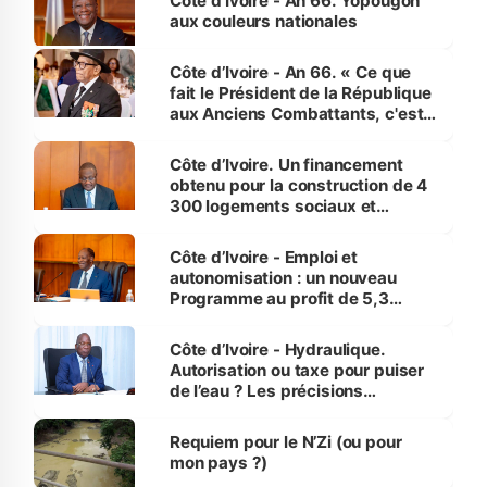
Côte d'Ivoire - An 66. Yopougon
vies humaines »
aux couleurs nationales
Côte d’Ivoire - An 66. « Ce que
fait le Président de la République
aux Anciens Combattants, c'est
inédit » (Cne Yassoungo Koné ®)
Côte d’Ivoire. Un financement
obtenu pour la construction de 4
300 logements sociaux et
économiques à Abidjan, Bouaké
et Yamoussoukro
Côte d’Ivoire - Emploi et
autonomisation : un nouveau
Programme au profit de 5,3
millions de jeunes
Côte d’Ivoire - Hydraulique.
Autorisation ou taxe pour puiser
de l’eau ? Les précisions
d’Assahoré
Requiem pour le N’Zi (ou pour
mon pays ?)