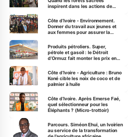
Quand les forêts sacrées
inspirent dans les actions de
reboisement
Côte d’Ivoire - Environnement.
Donner du travail aux jeunes et
aux femmes pour assurer la
protection des espèces
menacées
Produits pétroliers. Super,
pétrole et gasoil : le Détroit
d’Ormuz fait monter les prix en
Côte d’Ivoire
Côte d’Ivoire - Agriculture : Bruno
Koné cible les noix de coco et de
palmier à huile
Côte d’Ivoire. Après Emerse Faé,
quel sélectionneur pour les
Éléphants ? (Micro-trottoir)
Parcours. Siméon Ehui, un Ivoirien
au service de la transformation
de l’agriculture africaine