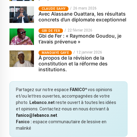
26 mars 2026
CLAUDE SAHY
Avec Alassane Ouattara, les résultats
concrets d’un diplomate exceptionnel
22 février 2026
GBI DE FER
Gbi de Fer : « Raymonde Goudou, je
t’avais prévenue »
12 janvier 2026
MANDIAYE GAYE
À propos de la révision de la
constitution et la réforme des
institutions.
Partagez sur notre espace
FANICO*
vos opinions
et/ou lettres ouvertes, accompagnées de votre
photo.
Lebanco.net
reste ouvert à toutes les idées
et opinions. Contactez-nous en nous écrivant à
fanico@lebanco.net
.
Fanico :
espace communautaire de lessive en
malinké