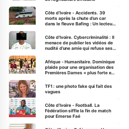
Côte d’Ivoire - Accidents. 39
morts après la chute d’un car
dans le fleuve Bafing : Un lecteur
dénonce la légèreté du ministère
des Transports
Côte d'Ivoire. Cybercriminalité : Il
menace de publier les vidéos de
nudité d’une amie qui refuse ses
avances
Afrique - Humanitaire. Dominique
plaide pour une organisation des
Premières Dames « plus forte et
influente, dont l'impact s'affirme
sur la scène internationale »
TF1 : une photo fake qui fait des
vagues
Côte d’Ivoire - Football. La
Fédération siffle la fin de match
pour Emerse Faé