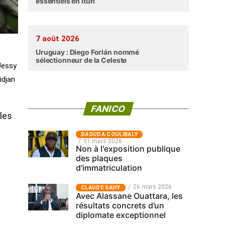
essentiels en Ituri
7 août 2026
Uruguay : Diego Forlán nommé
sélectionneur de la Celeste
Jessy
idjan
FANICO
 les
‎DAOUDA COULIBALY
31 mars 2026
Non à l'exposition publique
des plaques
d'immatriculation
26 mars 2026
CLAUDE SAHY
Avec Alassane Ouattara, les
résultats concrets d’un
diplomate exceptionnel