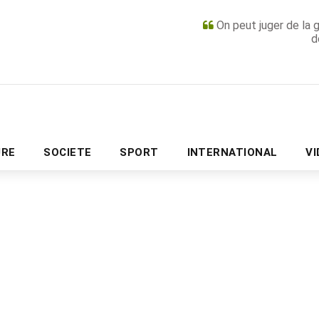
On peut juger de la 
d
PUBLICITÉ
URE
SOCIETE
SPORT
INTERNATIONAL
V