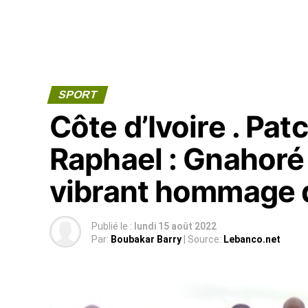
SPORT
Côte d’Ivoire . Pa
Raphael : Gnahoré 
vibrant hommage d
Publié le :
lundi 15 août 2022
Par:
Boubakar Barry
| Source:
Lebanco.net