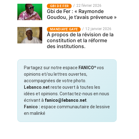
22 février 2026
GBI DE FER
Gbi de Fer : « Raymonde
Goudou, je t’avais prévenue »
12 janvier 2026
MANDIAYE GAYE
À propos de la révision de la
constitution et la réforme
des institutions.
Partagez sur notre espace
FANICO*
vos
opinions et/ou lettres ouvertes,
accompagnées de votre photo.
Lebanco.net
reste ouvert à toutes les
idées et opinions. Contactez-nous en nous
écrivant à
fanico@lebanco.net
.
Fanico :
espace communautaire de lessive
en malinké