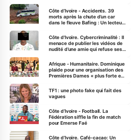
Côte d’Ivoire - Accidents. 39
morts après la chute d’un car
dans le fleuve Bafing : Un lecteur
dénonce la légèreté du ministère
des Transports
Côte d'Ivoire. Cybercriminalité : Il
menace de publier les vidéos de
nudité d’une amie qui refuse ses
avances
Afrique - Humanitaire. Dominique
plaide pour une organisation des
Premières Dames « plus forte et
influente, dont l'impact s'affirme
sur la scène internationale »
TF1 : une photo fake qui fait des
vagues
Côte d’Ivoire - Football. La
Fédération siffle la fin de match
pour Emerse Faé
Côte d’Ivoire. Café-cacao: Un