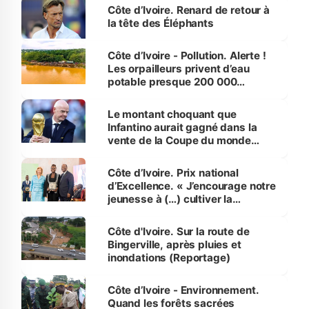
Côte d’Ivoire. Renard de retour à
la tête des Éléphants
Côte d’Ivoire - Pollution. Alerte !
Les orpailleurs privent d’eau
potable presque 200 000
habitants autour d’Agboville
Le montant choquant que
Infantino aurait gagné dans la
vente de la Coupe du monde
révélé
Côte d’Ivoire. Prix national
d’Excellence. « J’encourage notre
jeunesse à (…) cultiver la
compétence et l’intégrité »
(Alassane Ouattara
Côte d'Ivoire. Sur la route de
Bingerville, après pluies et
inondations (Reportage)
Côte d’Ivoire - Environnement.
Quand les forêts sacrées