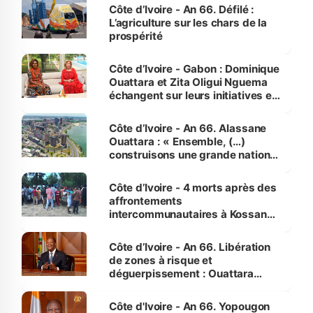
Côte d’Ivoire - An 66. Défilé :
L’agriculture sur les chars de la
prospérité
Côte d’Ivoire - Gabon : Dominique
Ouattara et Zita Oligui Nguema
échangent sur leurs initiatives en
faveur des femmes et des
enfants
Côte d’Ivoire - An 66. Alassane
Ouattara : « Ensemble, (…)
construisons une grande nation
pour nous-mêmes et pour les
générations futures »
Côte d’Ivoire - 4 morts après des
affrontements
intercommunautaires à Kossandji
(Alepé) - Notre correspondant au
milieu des sinistrés
Côte d’Ivoire - An 66. Libération
de zones à risque et
déguerpissement : Ouattara
assure du « strict respect de
l'Etat de droit pour préserver les
Côte d'Ivoire - An 66. Yopougon