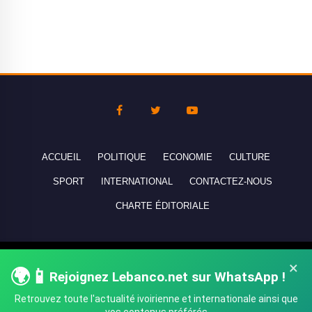
ACCUEIL
POLITIQUE
ECONOMIE
CULTURE
SPORT
INTERNATIONAL
CONTACTEZ-NOUS
CHARTE ÉDITORIALE
Copyright © 2010-2026 lebanco.net - Tous droits de reproduction
×
🌍📱
Rejoignez Lebanco.net sur WhatsApp !
réservés - All rights reserved.
Retrouvez toute l'actualité ivoirienne et internationale ainsi que