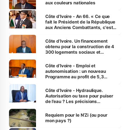
vies humaines »
aux couleurs nationales
Côte d’Ivoire - An 66. « Ce que
fait le Président de la République
aux Anciens Combattants, c'est
inédit » (Cne Yassoungo Koné ®)
Côte d’Ivoire. Un financement
obtenu pour la construction de 4
300 logements sociaux et
économiques à Abidjan, Bouaké
et Yamoussoukro
Côte d’Ivoire - Emploi et
autonomisation : un nouveau
Programme au profit de 5,3
millions de jeunes
Côte d’Ivoire - Hydraulique.
Autorisation ou taxe pour puiser
de l’eau ? Les précisions
d’Assahoré
Requiem pour le N’Zi (ou pour
mon pays ?)