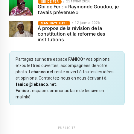
22 février 2026
GBI DE FER
Gbi de Fer : « Raymonde Goudou, je
t’avais prévenue »
12 janvier 2026
MANDIAYE GAYE
À propos de la révision de la
constitution et la réforme des
institutions.
Partagez sur notre espace
FANICO*
vos opinions
et/ou lettres ouvertes, accompagnées de votre
photo.
Lebanco.net
reste ouvert à toutes les idées
et opinions. Contactez-nous en nous écrivant à
fanico@lebanco.net
.
Fanico :
espace communautaire de lessive en
malinké
PUBLICITÉ