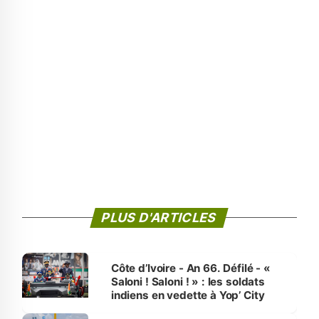
PLUS D'ARTICLES
Côte d’Ivoire - An 66. Défilé - «
Saloni ! Saloni ! » : les soldats
indiens en vedette à Yop’ City