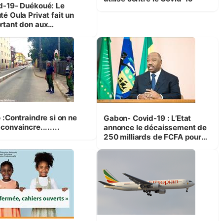
d-19- Duékoué: Le
é Oula Privat fait un
rtant don aux
lations
 :Contraindre si on ne
Gabon- Covid-19 : L’Etat
convaincre........
annonce le décaissement de
250 milliards de FCFA pour
faire face