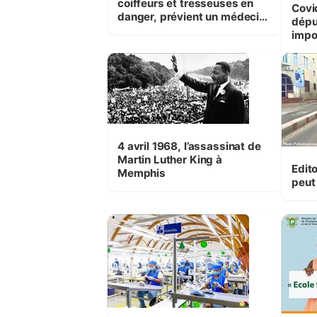
coiffeurs et tresseuses en
Covi
danger, prévient un médecin
déput
ivoirien de Mulhouse
impo
popu
4 avril 1968, l’assassinat de
Martin Luther King à
Edito
Memphis
peut 