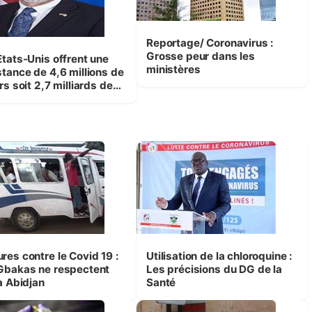
Reportage/ Coronavirus :
Grosse peur dans les
Etats-Unis offrent une
ministères
stance de 4,6 millions de
rs soit 2,7 milliards de
cs CFA pour répondre au
D-19
 le Covid 19 :
Utilisation de la chloroquine :
Gbakas ne respectent
Les précisions du DG de la
à Abidjan
Santé