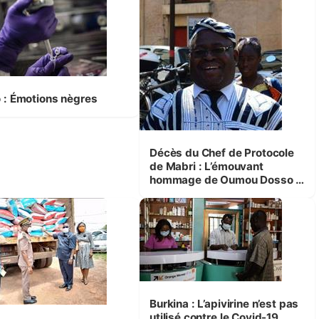
o : Émotions nègres
Décès du Chef de Protocole
de Mabri : L’émouvant
hommage de Oumou Dosso à
son collègue décédé
Burkina : L’apivirine n’est pas
utilisé contre le Covid-19