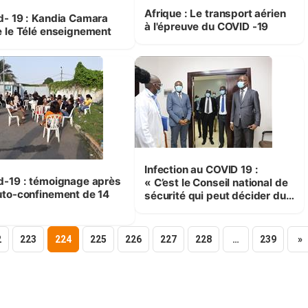
Afrique : Le transport aérien
d- 19 : Kandia Camara
à l'épreuve du COVID -19
e le Télé enseignement
Infection au COVID 19 :
d-19 : témoignage après
« C’est le Conseil national de
uto-confinement de 14
sécurité qui peut décider du
s
confinement de Cocody et
Marcory »
2
223
224
225
226
227
228
…
239
»