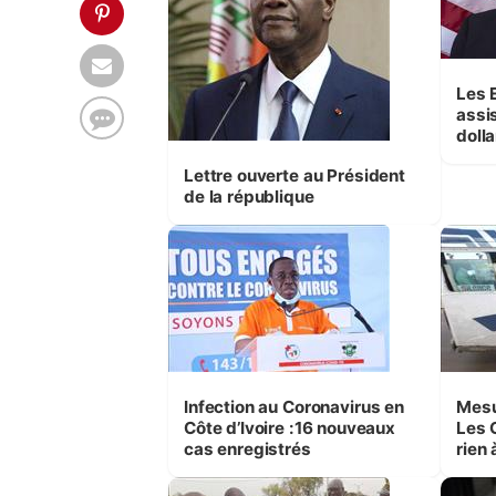
Les 
assi
dolla
Fran
Lettre ouverte au Président
COVI
de la république
Infection au Coronavirus en
Mesures contre
Côte d’Ivoire :16 nouveaux
Les 
cas enregistrés
rien 