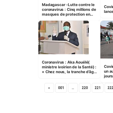
Madagascar -Lutte contre le
Covi
coronavirus : Cinq millions de
lanc
masques de protection en
tissu à distribuer
gratuitement
Coronavirus : Aka Aouélé(
Covi
ministre ivoirien de la Santé) :
un a
« Chez nous, la tranche d’âge
jour
touchée est entre 23 et 58
ans »
«
001
…
220
221
22