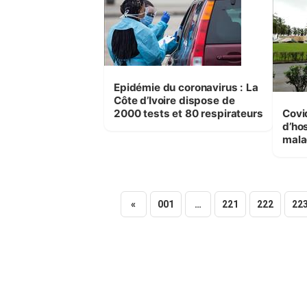
Epidémie du coronavirus : La
Côte d’Ivoire dispose de
2000 tests et 80 respirateurs
Covid -19 : 
d’hos
mala
«
001
…
221
222
22