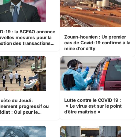
D-19 : la BCEAO annonce
Zouan-hounien : Un premier
uvelles mesures pour la
cas de Covid-19 confirmé à la
otion des transactions
mine d'or d'Ity
troniques
Lutte contre le COVID 19 :
quête du Jeudi :
« Le virus est sur le point
inement progressif ou
d’être maitrisé »
: Oui pour le
inement total, mais pas
 les démunis