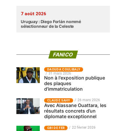
7 août 2026
Uruguay : Diego Forlán nommé
sélectionneur de la Celeste
FANICO
‎DAOUDA COULIBALY
31 mars 2026
Non à l'exposition publique
des plaques
d'immatriculation
26 mars 2026
CLAUDE SAHY
Avec Alassane Ouattara, les
résultats concrets d’un
diplomate exceptionnel
22 février 2026
GBI DE FER