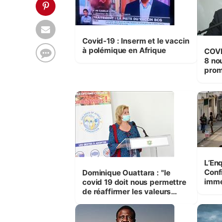
Covid-19 : Inserm et le vaccin
à polémique en Afrique
COVI
8 no
prom
élec
L’En
Conf
Dominique Ouattara : "le
immédiat 
covid 19 doit nous permettre
conf
de réaffirmer les valeurs
pour
d’humanisme et de solidarité
qui font de la Côte d’Ivoire le
pays de la vraie fraternité."