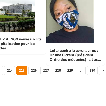
300 nouveaux lits
pitalisation pour les
des
Lutte contre le coronavirus :
Dr Aka Florent (président
Ordre des médecins): « Les
masques artisanaux
n’empêchent pas le passage
3
224
225
226
227
228
229
…
239
»
du virus »