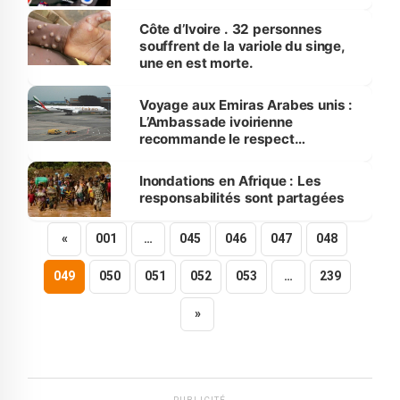
Côte d’Ivoire . 32 personnes
souffrent de la variole du singe,
une en est morte.
Voyage aux Emiras Arabes unis :
L’Ambassade ivoirienne
recommande le respect
scrupuleux des conditions
exigées
Inondations en Afrique : Les
responsabilités sont partagées
«
001
…
045
046
047
048
049
050
051
052
053
…
239
»