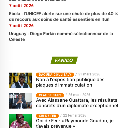
7 août 2026
Ebola : l’UNICEF alerte sur une chute de plus de 40 %
du recours aux soins de santé essentiels en Ituri
7 août 2026
Uruguay : Diego Forlán nommé sélectionneur de la
Celeste
FANICO
31 mars 2026
‎DAOUDA COULIBALY
Non à l'exposition publique des
plaques d'immatriculation
26 mars 2026
CLAUDE SAHY
Avec Alassane Ouattara, les résultats
concrets d’un diplomate exceptionnel
22 février 2026
GBI DE FER
Gbi de Fer : « Raymonde Goudou, je
t’avais prévenue »