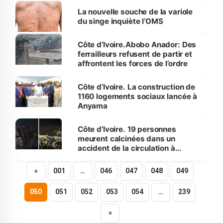
chambres.
La nouvelle souche de la variole
du singe inquiète l’OMS
Côte d’Ivoire.Abobo Anador: Des
ferrailleurs refusent de partir et
affrontent les forces de l’ordre
Côte d’Ivoire. La construction de
1160 logements sociaux lancée à
Anyama
Côte d’Ivoire. 19 personnes
meurent calcinées dans un
accident de la circulation à
Adzopé.
«
001
…
046
047
048
049
050
051
052
053
054
…
239
»