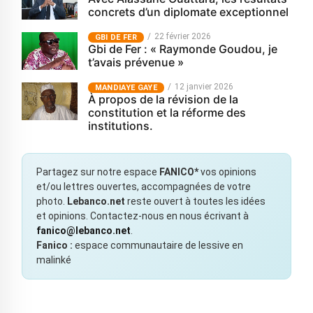
concrets d’un diplomate exceptionnel
22 février 2026
GBI DE FER
Gbi de Fer : « Raymonde Goudou, je
t’avais prévenue »
12 janvier 2026
MANDIAYE GAYE
À propos de la révision de la
constitution et la réforme des
institutions.
Partagez sur notre espace
FANICO*
vos opinions
et/ou lettres ouvertes, accompagnées de votre
photo.
Lebanco.net
reste ouvert à toutes les idées
et opinions. Contactez-nous en nous écrivant à
fanico@lebanco.net
.
Fanico :
espace communautaire de lessive en
malinké