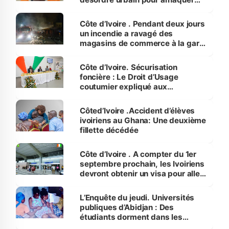
les commerçants
Côte d’Ivoire . Pendant deux jours
un incendie a ravagé des
magasins de commerce à la gare
routière d’Adjamé
Côte d’Ivoire. Sécurisation
foncière : Le Droit d’Usage
coutumier expliqué aux
journalistes
Côted’Ivoire .Accident d’élèves
ivoiriens au Ghana: Une deuxième
fillette décédée
Côte d’Ivoire . A compter du 1er
septembre prochain, les Ivoiriens
devront obtenir un visa pour aller
au Maroc
L’Enquête du jeudi. Universités
publiques d’Abidjan : Des
étudiants dorment dans les
couloirs des amphis, faute de