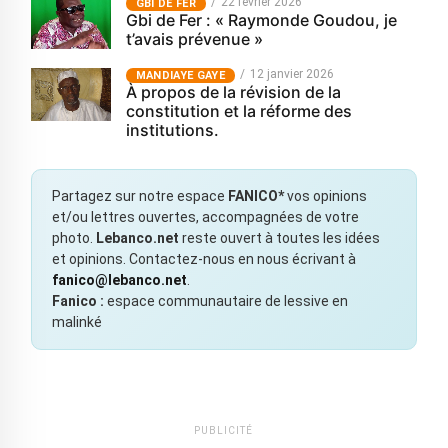
22 février 2026
GBI DE FER
Gbi de Fer : « Raymonde Goudou, je
t’avais prévenue »
12 janvier 2026
MANDIAYE GAYE
À propos de la révision de la
constitution et la réforme des
institutions.
Partagez sur notre espace
FANICO*
vos opinions
et/ou lettres ouvertes, accompagnées de votre
photo.
Lebanco.net
reste ouvert à toutes les idées
et opinions. Contactez-nous en nous écrivant à
fanico@lebanco.net
.
Fanico :
espace communautaire de lessive en
malinké
PUBLICITÉ