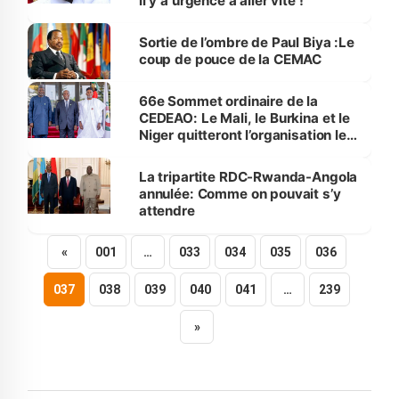
il y a urgence à aller vite !
Sortie de l’ombre de Paul Biya :Le
coup de pouce de la CEMAC
66e Sommet ordinaire de la
CEDEAO: Le Mali, le Burkina et le
Niger quitteront l’organisation le
29 janvier 2025
La tripartite RDC-Rwanda-Angola
annulée: Comme on pouvait s’y
attendre
«
001
…
033
034
035
036
037
038
039
040
041
…
239
»