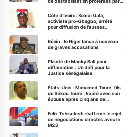
de déstabilisation proférées par
la junte nigérienne
Côte d’Ivoire. Kolebi Gala,
activiste pro-Gbagbo, arrêté
pour diffusion de fausses
informations
Bénin : le Niger lance à nouveau
de graves accusations
Plainte de Macky Sall pour
diffamation : Un défi pour la
Justice sénégalaise
États-Unis : Mohamed Touré, fils
de Sékou Touré , libéré avec son
épouse après cinq ans de
détention
Felix Tshisekedi réaffirme le rejet
de négociations directes avec le
M23