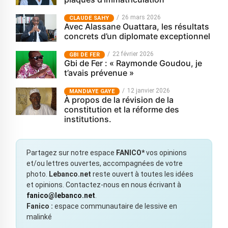
26 mars 2026
CLAUDE SAHY
Avec Alassane Ouattara, les résultats
concrets d’un diplomate exceptionnel
22 février 2026
GBI DE FER
Gbi de Fer : « Raymonde Goudou, je
t’avais prévenue »
12 janvier 2026
MANDIAYE GAYE
À propos de la révision de la
constitution et la réforme des
institutions.
Partagez sur notre espace
FANICO*
vos opinions
et/ou lettres ouvertes, accompagnées de votre
photo.
Lebanco.net
reste ouvert à toutes les idées
et opinions. Contactez-nous en nous écrivant à
fanico@lebanco.net
.
Fanico :
espace communautaire de lessive en
malinké