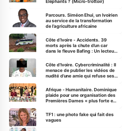
Éléphants ? (Micro-trottoir)
Parcours. Siméon Ehui, un Ivoirien
au service de la transformation
de l’agriculture africaine
Côte d’Ivoire - Accidents. 39
morts après la chute d’un car
dans le fleuve Bafing : Un lecteur
dénonce la légèreté du ministère
des Transports
Côte d'Ivoire. Cybercriminalité : Il
menace de publier les vidéos de
nudité d’une amie qui refuse ses
avances
Afrique - Humanitaire. Dominique
plaide pour une organisation des
Premières Dames « plus forte et
influente, dont l'impact s'affirme
sur la scène internationale »
TF1 : une photo fake qui fait des
vagues