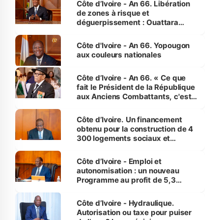
Côte d’Ivoire - An 66. Libération
de zones à risque et
déguerpissement : Ouattara
assure du « strict respect de
l'Etat de droit pour préserver les
Côte d'Ivoire - An 66. Yopougon
vies humaines »
aux couleurs nationales
Côte d’Ivoire - An 66. « Ce que
fait le Président de la République
aux Anciens Combattants, c'est
inédit » (Cne Yassoungo Koné ®)
Côte d’Ivoire. Un financement
obtenu pour la construction de 4
300 logements sociaux et
économiques à Abidjan, Bouaké
et Yamoussoukro
Côte d’Ivoire - Emploi et
autonomisation : un nouveau
Programme au profit de 5,3
millions de jeunes
Côte d’Ivoire - Hydraulique.
Autorisation ou taxe pour puiser