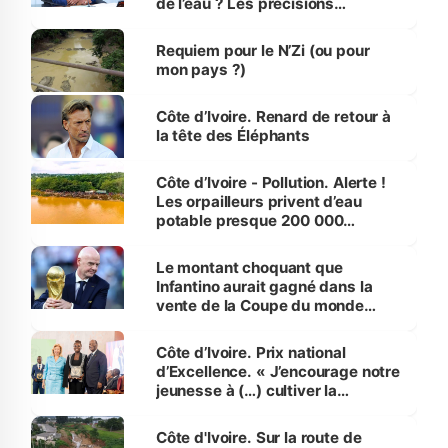
de l’eau ? Les précisions
d’Assahoré
Requiem pour le N’Zi (ou pour
mon pays ?)
Côte d’Ivoire. Renard de retour à
la tête des Éléphants
Côte d’Ivoire - Pollution. Alerte !
Les orpailleurs privent d’eau
potable presque 200 000
habitants autour d’Agboville
Le montant choquant que
Infantino aurait gagné dans la
vente de la Coupe du monde
révélé
Côte d’Ivoire. Prix national
d’Excellence. « J’encourage notre
jeunesse à (…) cultiver la
compétence et l’intégrité »
(Alassane Ouattara
Côte d'Ivoire. Sur la route de