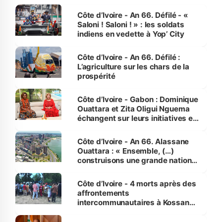
Côte d’Ivoire - An 66. Défilé - «
Saloni ! Saloni ! » : les soldats
indiens en vedette à Yop’ City
Côte d’Ivoire - An 66. Défilé :
L’agriculture sur les chars de la
prospérité
Côte d’Ivoire - Gabon : Dominique
Ouattara et Zita Oligui Nguema
échangent sur leurs initiatives en
faveur des femmes et des
enfants
Côte d’Ivoire - An 66. Alassane
Ouattara : « Ensemble, (…)
construisons une grande nation
pour nous-mêmes et pour les
générations futures »
Côte d’Ivoire - 4 morts après des
affrontements
intercommunautaires à Kossandji
(Alepé) - Notre correspondant au
milieu des sinistrés