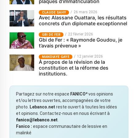
plaques d'immatriculation
26 mars 2026
CLAUDE SAHY
Avec Alassane Ouattara, les résultats
concrets d’un diplomate exceptionnel
22 février 2026
GBI DE FER
Gbi de Fer : « Raymonde Goudou, je
t’avais prévenue »
12 janvier 2026
MANDIAYE GAYE
À propos de la révision de la
constitution et la réforme des
institutions.
Partagez sur notre espace
FANICO*
vos opinions
et/ou lettres ouvertes, accompagnées de votre
photo.
Lebanco.net
reste ouvert à toutes les idées
et opinions. Contactez-nous en nous écrivant à
fanico@lebanco.net
.
Fanico :
espace communautaire de lessive en
malinké