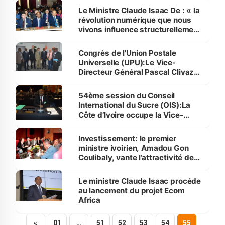
Le Ministre Claude Isaac De : « la
révolution numérique que nous
vivons influence structurellement
le secteur postal »
Congrès de l'Union Postale
Universelle (UPU):Le Vice-
Directeur Général Pascal Clivaz
chez le , le Ministre Claude Isaac
De
54ème session du Conseil
International du Sucre (OIS):La
Côte d’Ivoire occupe la Vice-
Présidence du Conseil
Investissement: le premier
ministre ivoirien, Amadou Gon
Coulibaly, vante l’attractivité de
l’économie ivoirienne aux
entreprises britanniques
Le ministre Claude Isaac procéde
au lancement du projet Ecom
Africa
«
01
…
51
52
53
54
55