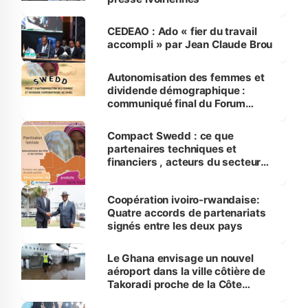
CEDEAO : Ado « fier du travail
accompli » par Jean Claude Brou
Autonomisation des femmes et
dividende démographique :
communiqué final du Forum
Swedd à Abidjan
Compact Swedd : ce que
partenaires techniques et
financiers , acteurs du secteur
privé, et populations
bénéficiaires réunis à Abidjan ont
Coopération ivoiro-rwandaise:
décidé
Quatre accords de partenariats
signés entre les deux pays
Le Ghana envisage un nouvel
aéroport dans la ville côtière de
Takoradi proche de la Côte
d’Ivoire