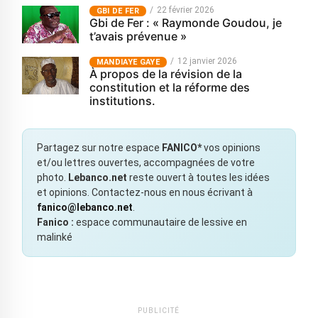
22 février 2026
GBI DE FER
Gbi de Fer : « Raymonde Goudou, je
t’avais prévenue »
12 janvier 2026
MANDIAYE GAYE
À propos de la révision de la
constitution et la réforme des
institutions.
Partagez sur notre espace
FANICO*
vos opinions
et/ou lettres ouvertes, accompagnées de votre
photo.
Lebanco.net
reste ouvert à toutes les idées
et opinions. Contactez-nous en nous écrivant à
fanico@lebanco.net
.
Fanico :
espace communautaire de lessive en
malinké
PUBLICITÉ