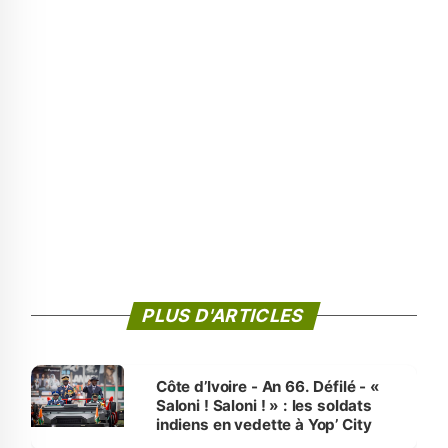
PLUS D'ARTICLES
Côte d’Ivoire - An 66. Défilé - «
Saloni ! Saloni ! » : les soldats
indiens en vedette à Yop’ City