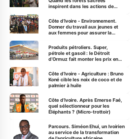
Quand les forêts sacrées
inspirent dans les actions de
reboisement
Côte d’Ivoire - Environnement.
Donner du travail aux jeunes et
aux femmes pour assurer la
protection des espèces
menacées
Produits pétroliers. Super,
pétrole et gasoil : le Détroit
d’Ormuz fait monter les prix en
Côte d’Ivoire
Côte d’Ivoire - Agriculture : Bruno
Koné cible les noix de coco et de
palmier à huile
Côte d’Ivoire. Après Emerse Faé,
quel sélectionneur pour les
Éléphants ? (Micro-trottoir)
Parcours. Siméon Ehui, un Ivoirien
au service de la transformation
de l’agriculture africaine