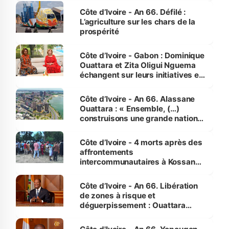
Côte d’Ivoire - An 66. Défilé :
L’agriculture sur les chars de la
prospérité
Côte d’Ivoire - Gabon : Dominique
Ouattara et Zita Oligui Nguema
échangent sur leurs initiatives en
faveur des femmes et des
enfants
Côte d’Ivoire - An 66. Alassane
Ouattara : « Ensemble, (…)
construisons une grande nation
pour nous-mêmes et pour les
générations futures »
Côte d’Ivoire - 4 morts après des
affrontements
intercommunautaires à Kossandji
(Alepé) - Notre correspondant au
milieu des sinistrés
Côte d’Ivoire - An 66. Libération
de zones à risque et
déguerpissement : Ouattara
assure du « strict respect de
l'Etat de droit pour préserver les