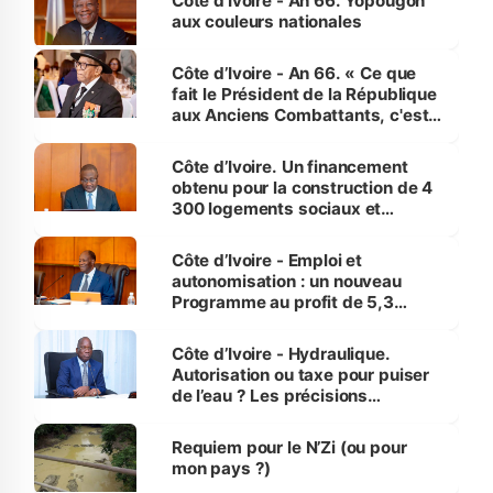
Côte d'Ivoire - An 66. Yopougon
vies humaines »
aux couleurs nationales
Côte d’Ivoire - An 66. « Ce que
fait le Président de la République
aux Anciens Combattants, c'est
inédit » (Cne Yassoungo Koné ®)
Côte d’Ivoire. Un financement
obtenu pour la construction de 4
300 logements sociaux et
économiques à Abidjan, Bouaké
et Yamoussoukro
Côte d’Ivoire - Emploi et
autonomisation : un nouveau
Programme au profit de 5,3
millions de jeunes
Côte d’Ivoire - Hydraulique.
Autorisation ou taxe pour puiser
de l’eau ? Les précisions
d’Assahoré
Requiem pour le N’Zi (ou pour
mon pays ?)