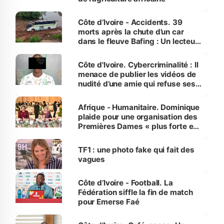
Côte d’Ivoire - Accidents. 39
morts après la chute d’un car
dans le fleuve Bafing : Un lecteur
dénonce la légèreté du ministère
des Transports
Côte d'Ivoire. Cybercriminalité : Il
menace de publier les vidéos de
nudité d’une amie qui refuse ses
avances
Afrique - Humanitaire. Dominique
plaide pour une organisation des
Premières Dames « plus forte et
influente, dont l'impact s'affirme
sur la scène internationale »
TF1 : une photo fake qui fait des
vagues
Côte d’Ivoire - Football. La
Fédération siffle la fin de match
pour Emerse Faé