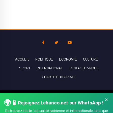
ACCUEIL
POLITIQUE
ECONOMIE
CULTURE
SPORT
INTERNATIONAL
CONTACTEZ-NOUS
CHARTE ÉDITORIALE
Copyright © 2010-2026 lebanco.net - Tous droits de reproduction
×
🌍📱
réservés - All rights reserved.
Rejoignez Lebanco.net sur WhatsApp !
Retrouvez toute l'actualité ivoirienne et internationale ainsi que