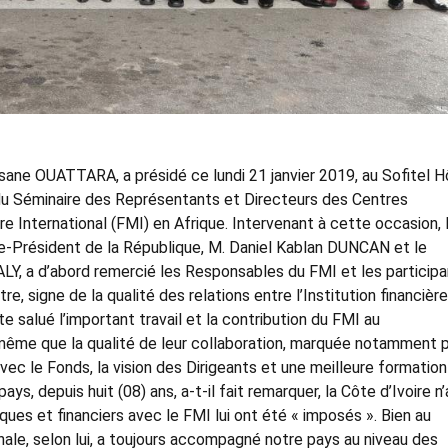
ssane OUATTARA, a présidé ce lundi 21 janvier 2019, au Sofitel H
e du Séminaire des Représentants et Directeurs des Centres
 International (FMI) en Afrique. Intervenant à cette occasion, 
ice-Président de la République, M. Daniel Kablan DUNCAN et le
Y, a d’abord remercié les Responsables du FMI et les particip
tre, signe de la qualité des relations entre l’Institution financière
ite salué l’important travail et la contribution du FMI au
même que la qualité de leur collaboration, marquée notamment 
ec le Fonds, la vision des Dirigeants et une meilleure formatio
ys, depuis huit (08) ans, a-t-il fait remarquer, la Côte d’Ivoire n’
es et financiers avec le FMI lui ont été « imposés ». Bien au
tionale, selon lui, a toujours accompagné notre pays au niveau des