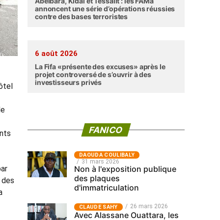
Abéibara, Kidal et Tessalit : les FAMa
annoncent une série d’opérations réussies
contre des bases terroristes
6 août 2026
La Fifa «présente des excuses» après le
projet controversé de s’ouvrir à des
investisseurs privés
ôtel
le
FANICO
ants
‎DAOUDA COULIBALY
31 mars 2026
Non à l'exposition publique
par
des plaques
n des
d'immatriculation
a
26 mars 2026
CLAUDE SAHY
Avec Alassane Ouattara, les