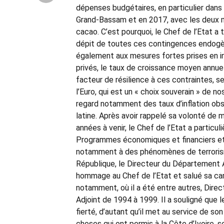
dépenses budgétaires, en particulier dans
Grand-Bassam et en 2017, avec les deux m
cacao. C’est pourquoi, le Chef de l’Etat 
dépit de toutes ces contingences endogè
également aux mesures fortes prises en in
privés, le taux de croissance moyen annuel 
facteur de résilience à ces contraintes, s
l’Euro, qui est un « choix souverain » de n
regard notamment des taux d’inflation ob
latine. Après avoir rappelé sa volonté de 
années à venir, le Chef de l’Etat a particul
Programmes économiques et financiers et le
notamment à des phénomènes de terrorism
République, le Directeur du Département 
hommage au Chef de l’Etat et salué sa carr
notamment, où il a été entre autres, Dire
Adjoint de 1994 à 1999. Il a souligné qu
fierté, d’autant qu’il met au service de s
choses qui ont permis à la Côte d’Ivoire, 