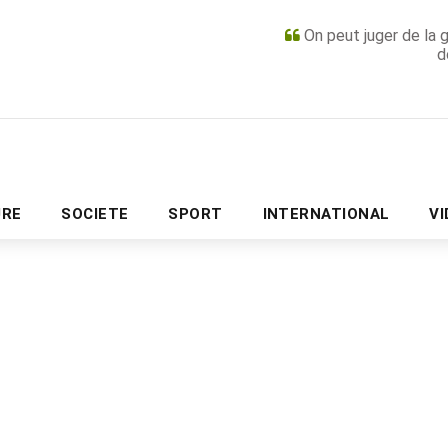
On peut juger de la 
d
PUBLICITÉ
URE
SOCIETE
SPORT
INTERNATIONAL
V