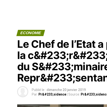
ECONOMIE
Le Chef de l’Etat 
la c&#233;r&#233;
du S&#233;minair
Repr&#233;sentant
Publié le :
dimanche 20 janvier 2019
Par:
Pr&#233;sidence
| Source:
Pr&#233;sidenc