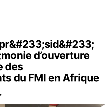
a pr&#233;sid&#233;
monie d’ouverture
e des
s du FMI en Afrique
e