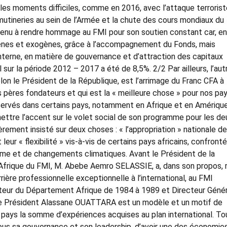
 les moments difficiles, comme en 2016, avec l’attaque terroris
utineries au sein de l’Armée et la chute des cours mondiaux du
a tenu à rendre hommage au FMI pour son soutien constant car, en
nes et exogènes, grâce à l’accompagnement du Fonds, mais
terne, en matière de gouvernance et d’attraction des capitaux
sur la période 2012 – 2017 a été de 8,5%. 2/2 Par ailleurs, l’aut
elon le Président de la République, est l’arrimage du Franc CFA à
os pères fondateurs et qui est la « meilleure chose » pour nos pay
servés dans certains pays, notamment en Afrique et en Amériqu
mettre l’accent sur le volet social de son programme pour les de
ièrement insisté sur deux choses : « l’appropriation » nationale d
ur « flexibilité » vis-à-vis de certains pays africains, confront
e et de changements climatiques. Avant le Président de la
Afrique du FMI, M. Abebe Aemro SELASSIE, a, dans son propos, 
ière professionnelle exceptionnelle à l’international, au FMI
cteur du Département Afrique de 1984 à 1989 et Directeur Génér
e le Président Alassane OUATTARA est un modèle et un motif de
on pays la somme d’expériences acquises au plan international. T
sous sa gouvernance et son leadership, d’avoir une des économies