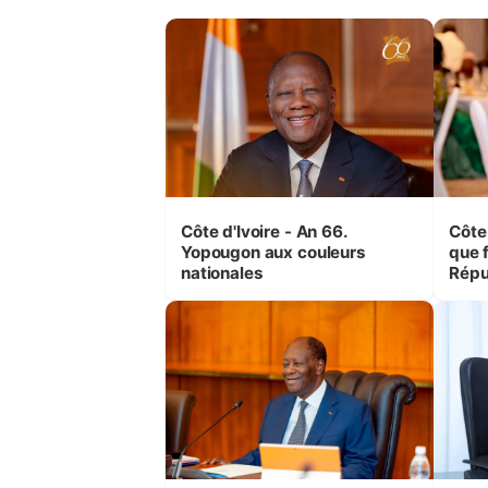
Côte d'Ivoire - An 66.
Côte 
Yopougon aux couleurs
que f
nationales
Répu
Comb
(Cne