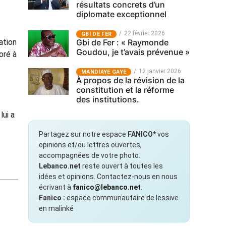
résultats concrets d’un
diplomate exceptionnel
22 février 2026
GBI DE FER
Gbi de Fer : « Raymonde
ation
Goudou, je t’avais prévenue »
oré à
12 janvier 2026
MANDIAYE GAYE
À propos de la révision de la
constitution et la réforme
des institutions.
lui a
Partagez sur notre espace
FANICO*
vos
opinions et/ou lettres ouvertes,
accompagnées de votre photo.
Lebanco.net
reste ouvert à toutes les
idées et opinions. Contactez-nous en nous
écrivant à
fanico@lebanco.net
.
Fanico :
espace communautaire de lessive
en malinké