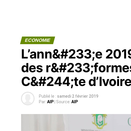
ECONOMIE
L’ann&#233;e 2019
des r&#233;formes
C&#244;te d’Ivoire
Publié le :
samedi 2 février 2019
Par:
AIP
| Source:
AIP