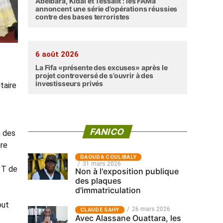
Abéibara, Kidal et Tessalit : les FAMa
annoncent une série d’opérations réussies
contre des bases terroristes
6 août 2026
La Fifa «présente des excuses» après le
projet controversé de s’ouvrir à des
investisseurs privés
taire
FANICO
n des
ure
‎DAOUDA COULIBALY
31 mars 2026
 T de
Non à l'exposition publique
des plaques
d'immatriculation
out
26 mars 2026
CLAUDE SAHY
Avec Alassane Ouattara, les