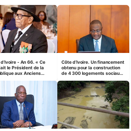
d’Ivoire - An 66. « Ce
Côte d’Ivoire. Un financement
ait le Président de la
obtenu pour la construction
blique aux Anciens
de 4 300 logements sociaux
attants, c'est inédit »
et économiques à Abidjan,
 Yassoungo Koné ®)
Bouaké et Yamoussoukro