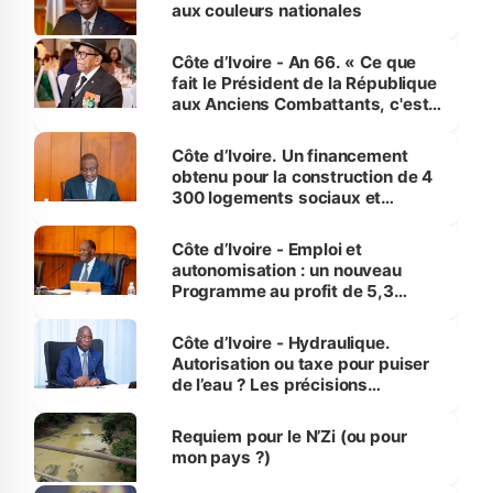
vies humaines »
aux couleurs nationales
Côte d’Ivoire - An 66. « Ce que
fait le Président de la République
aux Anciens Combattants, c'est
inédit » (Cne Yassoungo Koné ®)
Côte d’Ivoire. Un financement
obtenu pour la construction de 4
300 logements sociaux et
économiques à Abidjan, Bouaké
et Yamoussoukro
Côte d’Ivoire - Emploi et
autonomisation : un nouveau
Programme au profit de 5,3
millions de jeunes
Côte d’Ivoire - Hydraulique.
Autorisation ou taxe pour puiser
de l’eau ? Les précisions
d’Assahoré
Requiem pour le N’Zi (ou pour
mon pays ?)