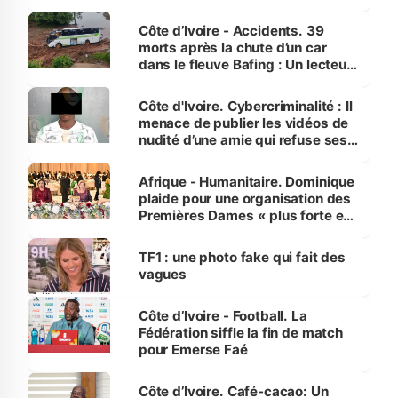
Côte d’Ivoire - Accidents. 39
morts après la chute d’un car
dans le fleuve Bafing : Un lecteur
dénonce la légèreté du ministère
des Transports
Côte d'Ivoire. Cybercriminalité : Il
menace de publier les vidéos de
nudité d’une amie qui refuse ses
avances
Afrique - Humanitaire. Dominique
plaide pour une organisation des
Premières Dames « plus forte et
influente, dont l'impact s'affirme
sur la scène internationale »
TF1 : une photo fake qui fait des
vagues
Côte d’Ivoire - Football. La
Fédération siffle la fin de match
pour Emerse Faé
Côte d’Ivoire. Café-cacao: Un