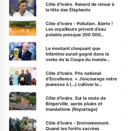
Côte d’Ivoire. Renard de retour à
la tête des Éléphants
Côte d’Ivoire - Pollution. Alerte !
Les orpailleurs privent d’eau
potable presque 200 000
habitants autour d’Agboville
Le montant choquant que
Infantino aurait gagné dans la
vente de la Coupe du monde
révélé
Côte d’Ivoire. Prix national
d’Excellence. « J’encourage notre
jeunesse à (…) cultiver la
compétence et l’intégrité »
(Alassane Ouattara
Côte d'Ivoire. Sur la route de
Bingerville, après pluies et
inondations (Reportage)
Côte d’Ivoire - Environnement.
Quand les forêts sacrées