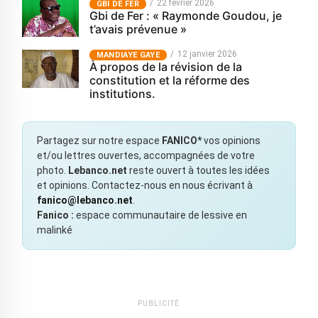
22 février 2026
GBI DE FER
Gbi de Fer : « Raymonde Goudou, je
t’avais prévenue »
12 janvier 2026
MANDIAYE GAYE
À propos de la révision de la
constitution et la réforme des
institutions.
Partagez sur notre espace
FANICO*
vos opinions
et/ou lettres ouvertes, accompagnées de votre
photo.
Lebanco.net
reste ouvert à toutes les idées
et opinions. Contactez-nous en nous écrivant à
fanico@lebanco.net
.
Fanico :
espace communautaire de lessive en
malinké
PUBLICITÉ