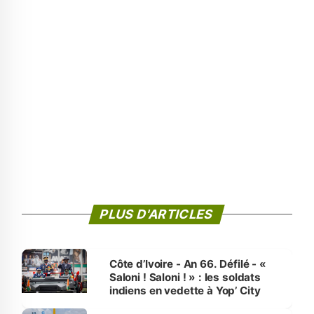
PLUS D'ARTICLES
Côte d’Ivoire - An 66. Défilé - «
Saloni ! Saloni ! » : les soldats
indiens en vedette à Yop’ City