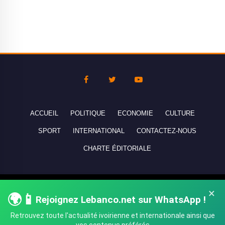
ACCUEIL
POLITIQUE
ECONOMIE
CULTURE
SPORT
INTERNATIONAL
CONTACTEZ-NOUS
CHARTE ÉDITORIALE
Copyright © 2010-2026 lebanco.net - Tous droits de reproduction
×
🌍📱
Rejoignez Lebanco.net sur WhatsApp !
réservés - All rights reserved.
Retrouvez toute l'actualité ivoirienne et internationale ainsi que