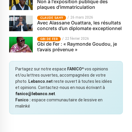
Non à l'exposition publique des
plaques d'immatriculation
26 mars 2026
CLAUDE SAHY
Avec Alassane Ouattara, les résultats
concrets d’un diplomate exceptionnel
22 février 2026
GBI DE FER
Gbi de Fer : « Raymonde Goudou, je
t’avais prévenue »
Partagez sur notre espace
FANICO*
vos opinions
et/ou lettres ouvertes, accompagnées de votre
photo.
Lebanco.net
reste ouvert à toutes les idées
et opinions. Contactez-nous en nous écrivant à
fanico@lebanco.net
.
Fanico :
espace communautaire de lessive en
malinké