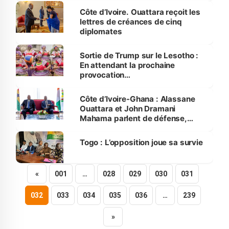
Côte d’Ivoire. Ouattara reçoit les
lettres de créances de cinq
diplomates
Sortie de Trump sur le Lesotho :
En attendant la prochaine
provocation…
Côte d’Ivoire-Ghana : Alassane
Ouattara et John Dramani
Mahama parlent de défense,
sécurité et cacao
Togo : L’opposition joue sa survie
«
001
…
028
029
030
031
032
033
034
035
036
…
239
»