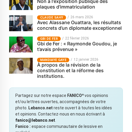
Non à l'exposition publique des
plaques d'immatriculation
26 mars 2026
CLAUDE SAHY
Avec Alassane Ouattara, les résultats
concrets d’un diplomate exceptionnel
22 février 2026
GBI DE FER
Gbi de Fer : « Raymonde Goudou, je
t’avais prévenue »
12 janvier 2026
MANDIAYE GAYE
À propos de la révision de la
constitution et la réforme des
institutions.
Partagez sur notre espace
FANICO*
vos opinions
et/ou lettres ouvertes, accompagnées de votre
photo.
Lebanco.net
reste ouvert à toutes les idées
et opinions. Contactez-nous en nous écrivant à
fanico@lebanco.net
.
Fanico :
espace communautaire de lessive en