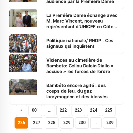
audience par la Première Dame
La Première Dame échange avec
M. Marc Vincent, nouveau
représentant d’UNICEF en Côte
d’Ivoire
Politique nationale/ RHDP : Ces
signaux qui inquiètent
Violences au cimetière de
Bambeto: Cellou Dalein Diallo «
accuse » les forces de l’ordre
Bambéto encore agité : des
coups de feu, du gaz
lacrymogène et des blessés
«
001
…
222
223
224
225
226
227
228
229
230
…
239