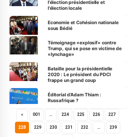
l'élection présidentielle et
l'élection locale
Economie et Cohésion nationale
sous Bédié
Témoignage «explosif» contre
Trump, qui se pose en victime de
«lynchage»
Bataille pour la présidentielle
2020 : Le président du PDCI
frappe un grand coup
Éditorial d’Adam Thiam :
Russafrique ?
«
001
…
224
225
226
227
228
229
230
231
232
…
239