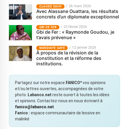
26 mars 2026
CLAUDE SAHY
Avec Alassane Ouattara, les résultats
concrets d’un diplomate exceptionnel
22 février 2026
GBI DE FER
Gbi de Fer : « Raymonde Goudou, je
t’avais prévenue »
12 janvier 2026
MANDIAYE GAYE
À propos de la révision de la
constitution et la réforme des
institutions.
Partagez sur notre espace
FANICO*
vos opinions
et/ou lettres ouvertes, accompagnées de votre
photo.
Lebanco.net
reste ouvert à toutes les idées
et opinions. Contactez-nous en nous écrivant à
fanico@lebanco.net
.
Fanico :
espace communautaire de lessive en
malinké