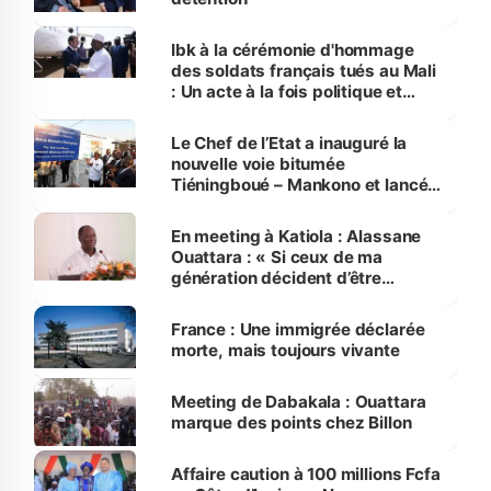
Ibk à la cérémonie d'hommage
des soldats français tués au Mali
: Un acte à la fois politique et
moral
Le Chef de l’Etat a inauguré la
nouvelle voie bitumée
Tiéningboué – Mankono et lancé
les travaux d’aménagement du
tronçon Mankono - Séguéla
En meeting à Katiola : Alassane
Ouattara : « Si ceux de ma
génération décident d’être
candidat, alors je serai
candidat »
France : Une immigrée déclarée
morte, mais toujours vivante
Meeting de Dabakala : Ouattara
marque des points chez Billon
Affaire caution à 100 millions Fcfa