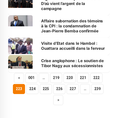
D’où vient l’argent de la
campagne
Affaire subornation des témoins
à la CPI : la condamnation de
Jean-Pierre Bemba confirmée
Visite d’Etat dans le Hambol :
Ouattara accueilli dans la ferveur
Crise anglophone : Le soutien de
Tibor Nagy aux sécessionnistes
«
001
…
219
220
221
222
223
224
225
226
227
…
239
»