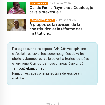
22 février 2026
GBI DE FER
Gbi de Fer : « Raymonde Goudou, je
t’avais prévenue »
12 janvier 2026
MANDIAYE GAYE
À propos de la révision de la
constitution et la réforme des
institutions.
Partagez sur notre espace
FANICO*
vos opinions
et/ou lettres ouvertes, accompagnées de votre
photo.
Lebanco.net
reste ouvert à toutes les idées
et opinions. Contactez-nous en nous écrivant à
fanico@lebanco.net
.
Fanico :
espace communautaire de lessive en
malinké
PUBLICITÉ