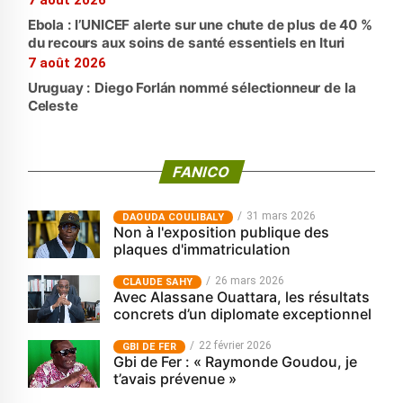
Ebola : l’UNICEF alerte sur une chute de plus de 40 %
du recours aux soins de santé essentiels en Ituri
7 août 2026
Uruguay : Diego Forlán nommé sélectionneur de la
Celeste
FANICO
31 mars 2026
‎DAOUDA COULIBALY
Non à l'exposition publique des
plaques d'immatriculation
26 mars 2026
CLAUDE SAHY
Avec Alassane Ouattara, les résultats
concrets d’un diplomate exceptionnel
22 février 2026
GBI DE FER
Gbi de Fer : « Raymonde Goudou, je
t’avais prévenue »