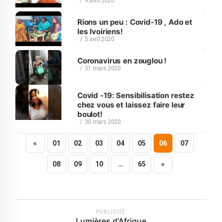
9 avril 2020
Rions un peu : Covid-19 , Ado et
les Ivoiriens!
5 avril 2020
Coronavirus en zouglou !
31 mars 2020
Covid -19: Sensibilisation restez
chez vous et laissez faire leur
boulot!
30 mars 2020
«
01
02
03
04
05
06
07
08
09
10
…
65
»
PUBLICITÉ
Lumières d'Afrique