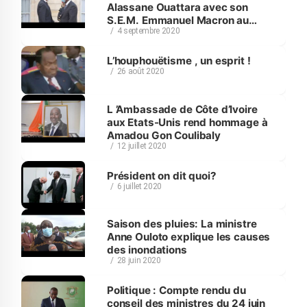
Alassane Ouattara avec son
S.E.M. Emmanuel Macron au
4 septembre 2020
Palais de l'Elysée.
L’houphouëtisme , un esprit !
26 août 2020
L ’Ambassade de Côte d’Ivoire
aux Etats-Unis rend hommage à
Amadou Gon Coulibaly
12 juillet 2020
Président on dit quoi?
6 juillet 2020
Saison des pluies: La ministre
Anne Ouloto explique les causes
des inondations
28 juin 2020
Politique : Compte rendu du
conseil des ministres du 24 juin