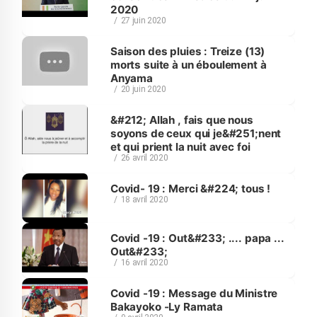
2020
27 juin 2020
Saison des pluies : Treize (13)
morts suite à un éboulement à
Anyama
20 juin 2020
&#212; Allah , fais que nous
soyons de ceux qui je&#251;nent
et qui prient la nuit avec foi
26 avril 2020
Covid- 19 : Merci &#224; tous !
18 avril 2020
Covid -19 : Out&#233; .... papa ...
Out&#233;
16 avril 2020
Covid -19 : Message du Ministre
Bakayoko -Ly Ramata