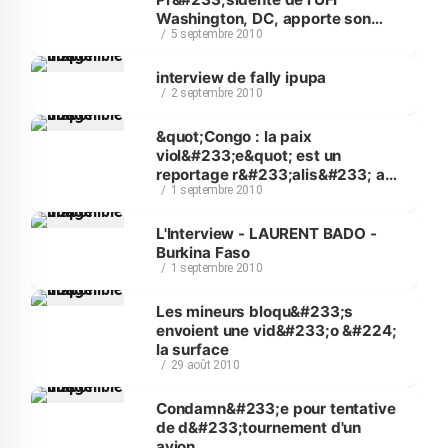
Washington, DC, apporte son
5 septembre 2010
soutien aux musulmans
interview de fally ipupa
2 septembre 2010
&quot;Congo : la paix
viol&#233;e&quot; est un
reportage r&#233;alis&#233; au
1 septembre 2010
Nord-Kivu
L'Interview - LAURENT BADO -
Burkina Faso
1 septembre 2010
Les mineurs bloqu&#233;s
envoient une vid&#233;o &#224;
la surface
29 août 2010
Condamn&#233;e pour tentative
de d&#233;tournement d'un
avion