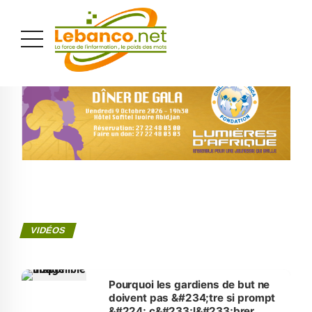
PUBLICITÉ
VIDÉOS
Pourquoi les gardiens de but ne
doivent pas &#234;tre si prompt
&#224; c&#233;l&#233;brer