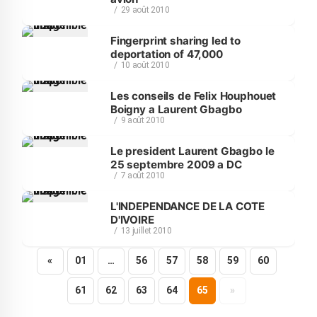
29 août 2010
Fingerprint sharing led to
deportation of 47,000
10 août 2010
Les conseils de Felix Houphouet
Boigny a Laurent Gbagbo
9 août 2010
Le president Laurent Gbagbo le
25 septembre 2009 a DC
7 août 2010
L'INDEPENDANCE DE LA COTE
D'IVOIRE
13 juillet 2010
«
01
…
56
57
58
59
60
61
62
63
64
65
»