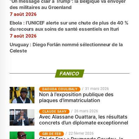
“Un message clair à Trump”: la Belgique va envoyer
des militaires au Groenland
7 août 2026
Ebola : l’UNICEF alerte sur une chute de plus de 40 %
du recours aux soins de santé essentiels en Ituri
7 août 2026
Uruguay : Diego Forlán nommé sélectionneur de la
Celeste
FANICO
31 mars 2026
‎DAOUDA COULIBALY
Non à l'exposition publique des
plaques d'immatriculation
26 mars 2026
CLAUDE SAHY
Avec Alassane Ouattara, les résultats
concrets d’un diplomate exceptionnel
22 février 2026
GBI DE FER
Gbi de Fer : « Raymonde Goudou, je