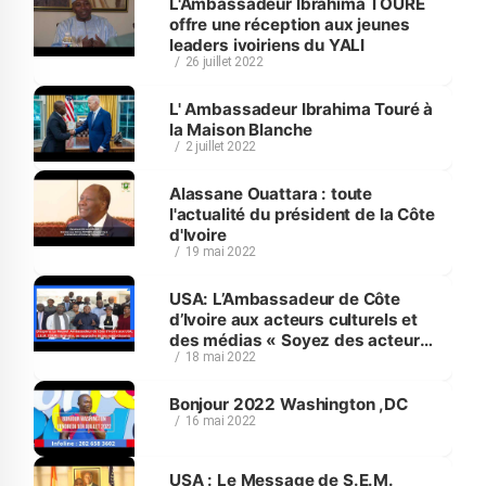
L'Ambassadeur Ibrahima TOURE
offre une réception aux jeunes
leaders ivoiriens du YALI
26 juillet 2022
L' Ambassadeur Ibrahima Touré à
la Maison Blanche
2 juillet 2022
Alassane Ouattara : toute
l'actualité du président de la Côte
d'Ivoire
19 mai 2022
USA: L’Ambassadeur de Côte
d’Ivoire aux acteurs culturels et
des médias « Soyez des acteurs
18 mai 2022
de paix»
Bonjour 2022 Washington ,DC
16 mai 2022
USA : Le Message de S.E.M.