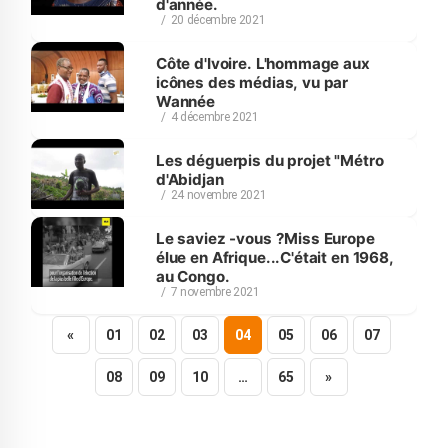
d'année.
20 décembre 2021
Côte d'Ivoire. L'hommage aux
icônes des médias, vu par
Wannée
4 décembre 2021
Les déguerpis du projet "Métro
d'Abidjan
24 novembre 2021
Le saviez -vous ?Miss Europe
élue en Afrique...C'était en 1968,
au Congo.
7 novembre 2021
«
01
02
03
04
05
06
07
08
09
10
…
65
»