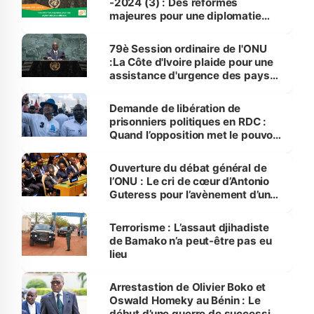
-2024 (3) : Des réformes
majeures pour une diplomatie
plus efficace
79è Session ordinaire de l'ONU
:La Côte d'Ivoire plaide pour une
assistance d'urgence des pays
développés
Demande de libération de
prisonniers politiques en RDC :
Quand l’opposition met le pouvoir
dans un grand dilemme
Ouverture du débat général de
l’ONU : Le cri de cœur d’Antonio
Guteress pour l’avènement d’un
monde plus stable
Terrorisme : L’assaut djihadiste
de Bamako n’a peut-être pas eu
lieu
Arrestastion de Olivier Boko et
Oswald Homeky au Bénin : Le
début d’une guerre de succession