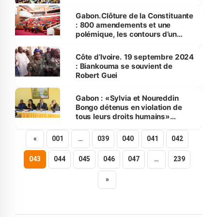
Gabon.Clôture de la Constituante
: 800 amendements et une
polémique, les contours d’un
processus incompris
Côte d’Ivoire. 19 septembre 2024
: Biankouma se souvient de
Robert Guei
Gabon : «Sylvia et Noureddin
Bongo détenus en violation de
tous leurs droits humains»
(avocats)
«
001
…
039
040
041
042
043
044
045
046
047
…
239
»