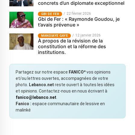
concrets d’un diplomate exceptionnel
22 février 2026
GBI DE FER
Gbi de Fer : « Raymonde Goudou, je
t’avais prévenue »
12 janvier 2026
MANDIAYE GAYE
À propos de la révision de la
constitution et la réforme des
institutions.
Partagez sur notre espace
FANICO*
vos opinions
et/ou lettres ouvertes, accompagnées de votre
photo.
Lebanco.net
reste ouvert à toutes les idées
et opinions. Contactez-nous en nous écrivant à
fanico@lebanco.net
.
Fanico :
espace communautaire de lessive en
malinké