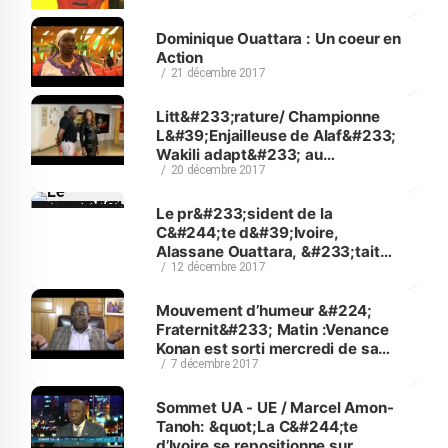
Dominique Ouattara : Un coeur en
Action
21 décembre 2017
Litt&#233;rature/ Championne
L&#39;Enjailleuse de Alaf&#233;
Wakili adapt&#233; au
20 décembre 2017
th&#233;&#226;tre
Le pr&#233;sident de la
C&#244;te d&#39;Ivoire,
Alassane Ouattara, &#233;tait
12 décembre 2017
l&#39;invit&#233; de Jean-Pierre
Elkabbach dans #LaMatinale sur
CNEWS
Mouvement d’humeur &#224;
Fraternit&#233; Matin :Venance
Konan est sorti mercredi de sa
7 décembre 2017
r&#233;serve &quot; &quot; Ceux
qui s&#39;agitent ont peur de la
reconversion au
Sommet UA - UE / Marcel Amon-
num&#233;rique.&quot;
Tanoh: &quot;La C&#244;te
d’Ivoire se repositionne sur