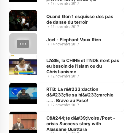
17 novembre 2017
l’&#233;ducation et aux
transports
Quand Gon 1 esquisse des pas
de danse du terroir
15 novembre 2017
Joel - Elephant Vaux Rien
14 novembre 2017
L’ASIE, la CHINE et l’INDE n’ont pas
eu besoin de l’Islam ou du
Christianisme
12 novembre 2017
RTB: La r&#233;daction
d&#233;fie sa hi&#233;rarchie
...... Bravo au Faso!
12 novembre 2017
C&#244;te d&#39;Ivoire /Post -
crisis Success story with
Alassane Ouattara