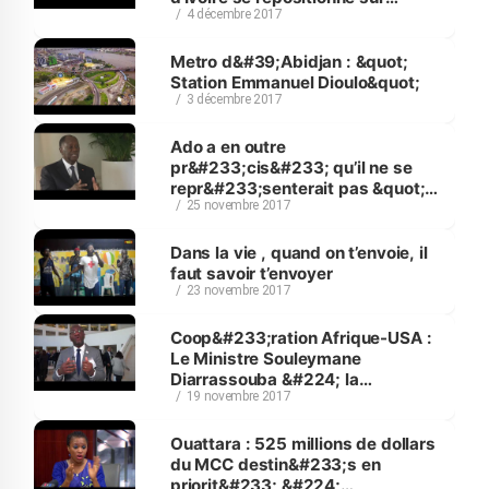
4 décembre 2017
l’&#233;chiquier mondial&quot;
Metro d&#39;Abidjan : &quot;
Station Emmanuel Dioulo&quot;
3 décembre 2017
Ado a en outre
pr&#233;cis&#233; qu’il ne se
repr&#233;senterait pas &quot;a
25 novembre 2017
priori&quot; aux &#233;lections
pr&#233;sidentielles de 2020.
Dans la vie , quand on t’envoie, il
faut savoir t’envoyer
23 novembre 2017
Coop&#233;ration Afrique-USA :
Le Ministre Souleymane
Diarrassouba &#224; la
19 novembre 2017
r&#233;union Minist&#233;rielle
sur le commerce, la
s&#233;curit&#233; et la
Ouattara : 525 millions de dollars
gouvernance
du MCC destin&#233;s en
priorit&#233; &#224;