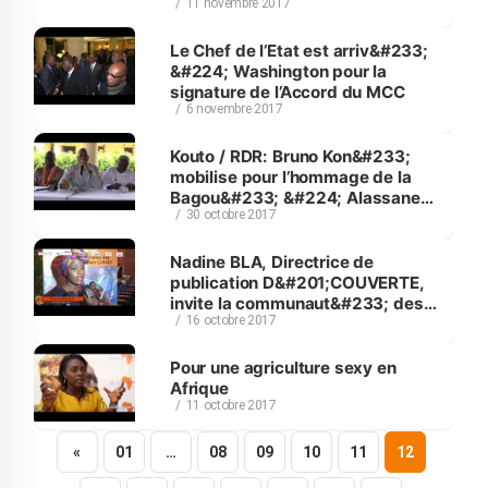
11 novembre 2017
Le Chef de l’Etat est arriv&#233;
&#224; Washington pour la
signature de l’Accord du MCC
6 novembre 2017
Kouto / RDR: Bruno Kon&#233;
mobilise pour l’hommage de la
Bagou&#233; &#224; Alassane
30 octobre 2017
Ouattara
Nadine BLA, Directrice de
publication D&#201;COUVERTE,
invite la communaut&#233; des
16 octobre 2017
Chefs d&#39;Entreprises
Pour une agriculture sexy en
Afrique
11 octobre 2017
«
01
…
08
09
10
11
12