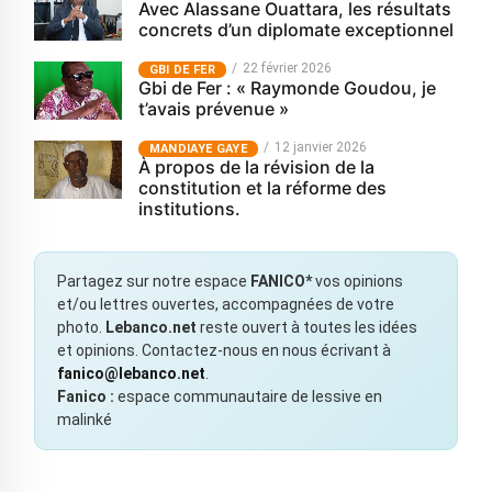
Avec Alassane Ouattara, les résultats
concrets d’un diplomate exceptionnel
22 février 2026
GBI DE FER
Gbi de Fer : « Raymonde Goudou, je
t’avais prévenue »
12 janvier 2026
MANDIAYE GAYE
À propos de la révision de la
constitution et la réforme des
institutions.
Partagez sur notre espace
FANICO*
vos opinions
et/ou lettres ouvertes, accompagnées de votre
photo.
Lebanco.net
reste ouvert à toutes les idées
et opinions. Contactez-nous en nous écrivant à
fanico@lebanco.net
.
Fanico :
espace communautaire de lessive en
malinké