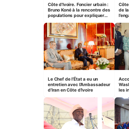
Côte d'Ivoire. Foncier urbain :
Côte d’Ivo
Bruno Koné à la rencontre des
de l
populations pour expliquer
l’en
les réformes
Ouat
être
Le Chef de l’État a eu un
Acco
entretien avec l’Ambassadeur
Wash
d’Iran en Côte d’Ivoire
les 
clim