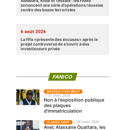
Abéibara, Kidal et Tessalit : les FAMa
annoncent une série d’opérations réussies
contre des bases terroristes
6 août 2026
La Fifa «présente des excuses» après le
projet controversé de s’ouvrir à des
investisseurs privés
FANICO
‎DAOUDA COULIBALY
31 mars 2026
Non à l'exposition publique
des plaques
d'immatriculation
26 mars 2026
CLAUDE SAHY
Avec Alassane Ouattara, les