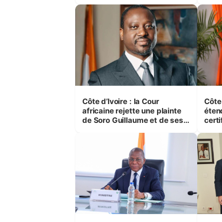
et e
Côte d’Ivoire : la Cour
Côte
africaine rejette une plainte
éten
de Soro Guillaume et de ses
certi
proches contre l’Etat
casie