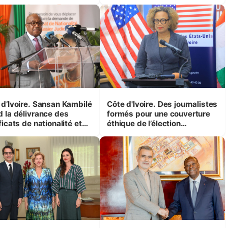
ncouragements »
ivoirien pour sa radiation de
la liste électorale
 d’Ivoire. Sansan Kambilé
Côte d'Ivoire. Des journalistes
d la délivrance des
formés pour une couverture
ficats de nationalité et
éthique de l’élection
rs judiciaires en ligne
présidentielle