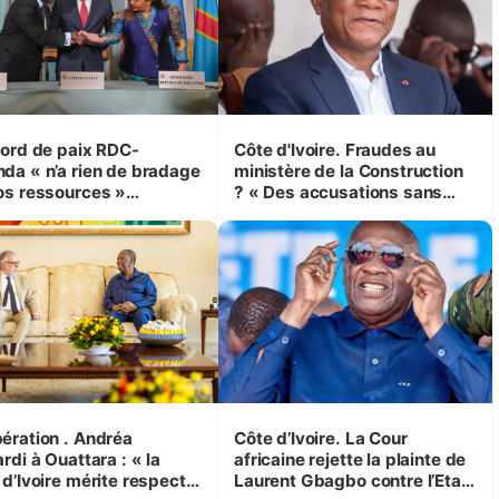
cord de paix RDC-
Côte d'Ivoire. Fraudes au
da « n’a rien de bradage
ministère de la Construction
os ressources »
? « Des accusations sans
rèse Kayikwamba)
fondement », répond Bruno
Koné à Assalé Tiémoko
tion . Andréa
Côte d’Ivoire. La Cour
rdi à Ouattara : « la
africaine rejette la plainte de
 d’Ivoire mérite respect
Laurent Gbagbo contre l’Etat