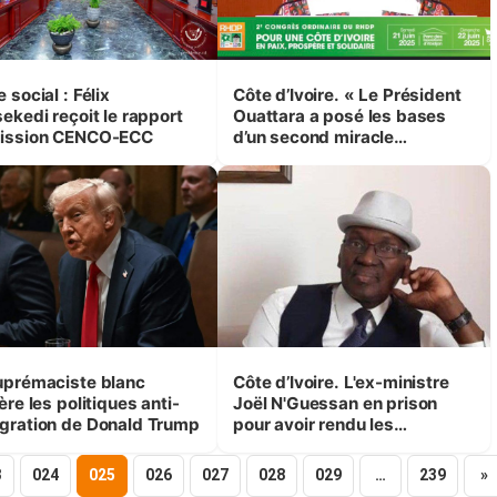
 social : Félix
Côte d’Ivoire. « Le Président
ekedi reçoit le rapport
Ouattara a posé les bases
ission CENCO-ECC
d’un second miracle
économique ivoirien » (Vice-
président Tiémoko Meyliet
Koné)
uprémaciste blanc
Côte d’Ivoire. L'ex-ministre
ère les politiques anti-
Joël N'Guessan en prison
gration de Donald Trump
pour avoir rendu les
magistrats responsables des
crises politiques
3
024
025
026
027
028
029
…
239
»