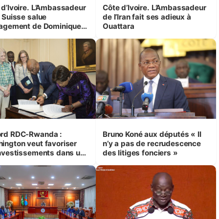
ire. L’Ambassadeur
Côte d’Ivoire. L’Ambassadeur
a Suisse salue
de l’Iran fait ses adieux à
gagement de Dominique
Ouattara
tara en faveur du bien
 des enfants.
rd RDC-Rwanda :
Bruno Koné aux députés « Il
ington veut favoriser
n’y a pas de recrudescence
investissements dans un
des litiges fonciers »
at de paix (Lucy Tamlyn)