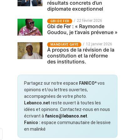
résultats concrets d’un
diplomate exceptionnel
22 février 2026
GBI DE FER
Gbi de Fer : « Raymonde
Goudou, je t’avais prévenue »
12 janvier 2026
MANDIAYE GAYE
À propos de la révision de la
constitution et la réforme
des institutions.
Partagez sur notre espace
FANICO*
vos
opinions et/ou lettres ouvertes,
accompagnées de votre photo.
Lebanco.net
reste ouvert à toutes les
idées et opinions. Contactez-nous en nous
écrivant à
fanico@lebanco.net
.
Fanico :
espace communautaire de lessive
en malinké