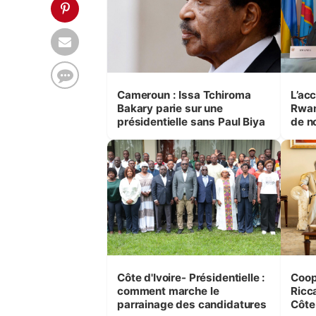
Cameroun : Issa Tchiroma
L’ac
Bakary parie sur une
Rwan
présidentielle sans Paul Biya
de n
(Thé
Côte d'Ivoire- Présidentielle :
Coopéra
comment marche le
Ricca
parrainage des candidatures
Côte