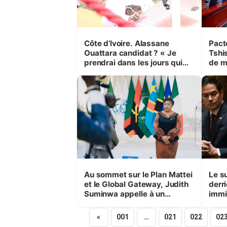
Côte d’Ivoire. Alassane
Pacte
Ouattara candidat ? « Je
Tshis
prendrai dans les jours qui
de m
viennent (…) une décision
Au sommet sur le Plan Mattei
Le s
et le Global Gateway, Judith
derri
Suminwa appelle à un
immi
partenariat gagnant-gagnant
«
001
…
021
022
02