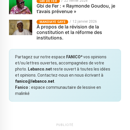
22 février 2026
GBI DE FER
Gbi de Fer : « Raymonde Goudou, je
t’avais prévenue »
12 janvier 2026
MANDIAYE GAYE
À propos de la révision de la
constitution et la réforme des
institutions.
Partagez sur notre espace
FANICO*
vos opinions
et/ou lettres ouvertes, accompagnées de votre
photo.
Lebanco.net
reste ouvert à toutes les idées
et opinions. Contactez-nous en nous écrivant à
fanico@lebanco.net
.
Fanico :
espace communautaire de lessive en
malinké
PUBLICITÉ