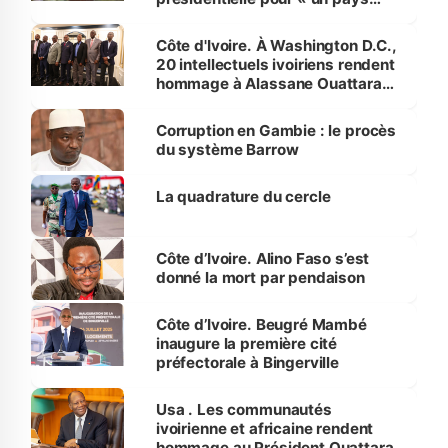
prospère en paix et en sécurité »
Côte d'Ivoire. À Washington D.C.,
20 intellectuels ivoiriens rendent
hommage à Alassane Ouattara
autour d’un livre
Corruption en Gambie : le procès
du système Barrow
La quadrature du cercle
Côte d’Ivoire. Alino Faso s’est
donné la mort par pendaison
Côte d’Ivoire. Beugré Mambé
inaugure la première cité
préfectorale à Bingerville
Usa . Les communautés
ivoirienne et africaine rendent
hommage au Président Ouattara