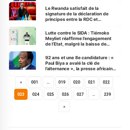
Le Rwanda satisfait de la
signature de la déclaration de
principes entre la RDC et
l’AFC/M23
Lutte contre le SIDA : Tiémoko
Meyliet réaffirme l’engagement
de l’Etat, malgré la baisse de
l’aide publique au
développement.
92 ans et une 8e candidature : «
Paul Biya a avalé la clé de
l’alternance », la presse africaine
ironise
«
001
…
019
020
021
022
023
024
025
026
027
…
239
»