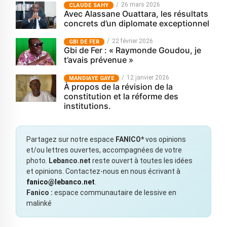
26 mars 2026
CLAUDE SAHY
Avec Alassane Ouattara, les résultats
concrets d’un diplomate exceptionnel
22 février 2026
GBI DE FER
Gbi de Fer : « Raymonde Goudou, je
t’avais prévenue »
12 janvier 2026
MANDIAYE GAYE
À propos de la révision de la
constitution et la réforme des
institutions.
Partagez sur notre espace
FANICO*
vos opinions
et/ou lettres ouvertes, accompagnées de votre
photo.
Lebanco.net
reste ouvert à toutes les idées
et opinions. Contactez-nous en nous écrivant à
fanico@lebanco.net
.
Fanico :
espace communautaire de lessive en
malinké