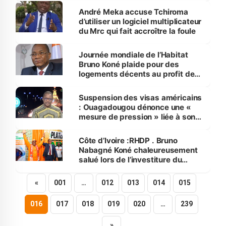
André Meka accuse Tchiroma
d’utiliser un logiciel multiplicateur
du Mrc qui fait accroître la foule
Journée mondiale de l’Habitat
Bruno Koné plaide pour des
logements décents au profit de
tous
Suspension des visas américains
: Ouagadougou dénonce une «
mesure de pression » liée à son
refus d’accueillir des déportés
Côte d’Ivoire :RHDP . Bruno
Nabagné Koné chaleureusement
salué lors de l’investiture du
bureau de campagne du Plateau
«
001
…
012
013
014
015
016
017
018
019
020
…
239
»