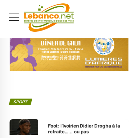
PUBLICITÉ
SPORT
Foot: l’Ivoirien Didier Drogba à la
retraite…... ou pas