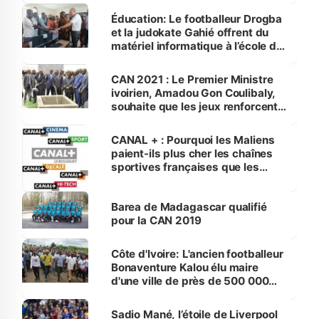
Éducation: Le footballeur Drogba
et la judokate Gahié offrent du
matériel informatique à l’école de
Vitré1
CAN 2021 : Le Premier Ministre
ivoirien, Amadou Gon Coulibaly,
souhaite que les jeux renforcent
la fraternité et la cohésion sociale
en Côte d'Ivoire
CANAL + : Pourquoi les Maliens
paient-ils plus cher les chaînes
sportives françaises que les
Français ?
Barea de Madagascar qualifié
pour la CAN 2019
Côte d'Ivoire: L'ancien footballeur
Bonaventure Kalou élu maire
d'une ville de près de 500 000
habitants
Sadio Mané, l’étoile de Liverpool