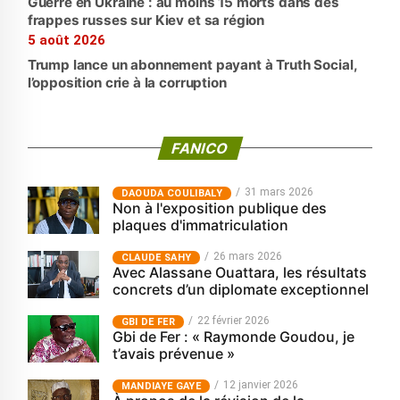
Guerre en Ukraine : au moins 15 morts dans des
frappes russes sur Kiev et sa région
5 août 2026
Trump lance un abonnement payant à Truth Social,
l’opposition crie à la corruption
FANICO
31 mars 2026
‎DAOUDA COULIBALY
Non à l'exposition publique des
plaques d'immatriculation
26 mars 2026
CLAUDE SAHY
Avec Alassane Ouattara, les résultats
concrets d’un diplomate exceptionnel
22 février 2026
GBI DE FER
Gbi de Fer : « Raymonde Goudou, je
t’avais prévenue »
12 janvier 2026
MANDIAYE GAYE