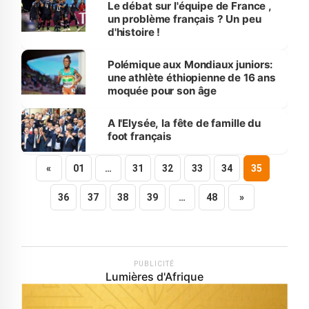
Le débat sur l'équipe de France ,
un problème français ? Un peu
d'histoire !
Polémique aux Mondiaux juniors:
une athlète éthiopienne de 16 ans
moquée pour son âge
A l'Elysée, la fête de famille du
foot français
«
01
…
31
32
33
34
35
36
37
38
39
…
48
»
PUBLICITÉ
Lumières d'Afrique