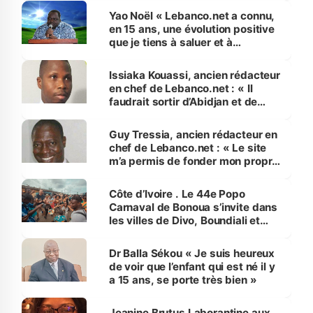
Côte d'Ivoire »
Yao Noël « Lebanco.net a connu,
en 15 ans, une évolution positive
que je tiens à saluer et à
encourager »
Issiaka Kouassi, ancien rédacteur
en chef de Lebanco.net : « Il
faudrait sortir d’Abidjan et de
l’institutionnel »
Guy Tressia, ancien rédacteur en
chef de Lebanco.net : « Le site
m’a permis de fonder mon propre
journal en ligne depuis 2014 »
Côte d’Ivoire . Le 44e Popo
Carnaval de Bonoua s’invite dans
les villes de Divo, Boundiali et
Adzopé
Dr Balla Sékou « Je suis heureux
de voir que l’enfant qui est né il y
a 15 ans, se porte très bien »
Jeanine Brutus Laborantine aux