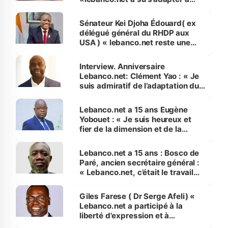
l’évolution des médias en ligne »
Sénateur Kei Djoha Édouard( ex
délégué général du RHDP aux
USA ) « lebanco.net reste une
référence pour les Ivoiriens
vivant aux Etats Unis »
Interview. Anniversaire
Lebanco.net: Clément Yao : « Je
suis admiratif de l’adaptation du
site aux nouveaux
comportements de
Lebanco.net a 15 ans Eugène
consommation de l'information »
Yobouet : « Je suis heureux et
fier de la dimension et de la
notoriété du site »
Lebanco.net a 15 ans : Bosco de
Paré, ancien secrétaire général :
« Lebanco.net, c’était le travail
bien fait »
Giles Farese ( Dr Serge Afeli) «
Lebanco.net a participé à la
liberté d'expression et à
l'avancée de la démocratie en