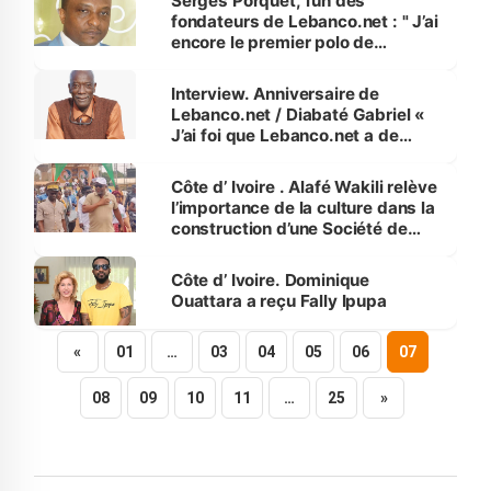
Serges Porquet, l’un des
fondateurs de Lebanco.net : " J’ai
encore le premier polo de
Lebanco.net "
Interview. Anniversaire de
Lebanco.net / Diabaté Gabriel «
J’ai foi que Lebanco.net a de
beaux jours devant »
Côte d’ Ivoire . Alafé Wakili relève
l’importance de la culture dans la
construction d’une Société de
paix
Côte d’ Ivoire. Dominique
Ouattara a reçu Fally Ipupa
«
01
…
03
04
05
06
07
08
09
10
11
…
25
»