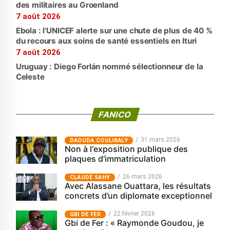
des militaires au Groenland
7 août 2026
Ebola : l’UNICEF alerte sur une chute de plus de 40 %
du recours aux soins de santé essentiels en Ituri
7 août 2026
Uruguay : Diego Forlán nommé sélectionneur de la
Celeste
FANICO
31 mars 2026
‎DAOUDA COULIBALY
Non à l'exposition publique des
plaques d'immatriculation
26 mars 2026
CLAUDE SAHY
Avec Alassane Ouattara, les résultats
concrets d’un diplomate exceptionnel
22 février 2026
GBI DE FER
Gbi de Fer : « Raymonde Goudou, je