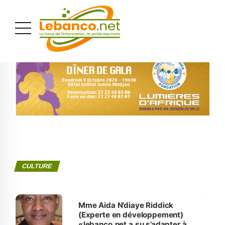
PUBLICITÉ
CULTURE
Mme Aida N’diaye Riddick
(Experte en développement)
«lebanco.net a su s’adapter à