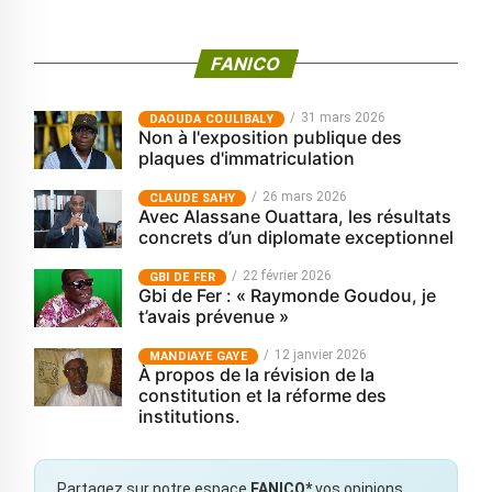
FANICO
31 mars 2026
‎DAOUDA COULIBALY
Non à l'exposition publique des
plaques d'immatriculation
26 mars 2026
CLAUDE SAHY
Avec Alassane Ouattara, les résultats
concrets d’un diplomate exceptionnel
22 février 2026
GBI DE FER
Gbi de Fer : « Raymonde Goudou, je
t’avais prévenue »
12 janvier 2026
MANDIAYE GAYE
À propos de la révision de la
constitution et la réforme des
institutions.
Partagez sur notre espace
FANICO*
vos opinions